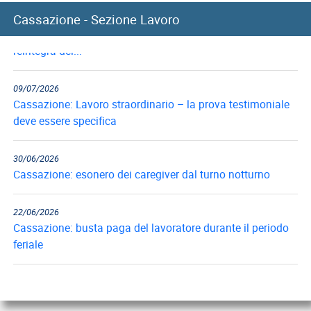
10/07/2026
Cassazione - Sezione Lavoro
Cassazione: recupero indennità di preavviso in caso di
reintegra del...
09/07/2026
Cassazione: Lavoro straordinario – la prova testimoniale
deve essere specifica
30/06/2026
Cassazione: esonero dei caregiver dal turno notturno
22/06/2026
Cassazione: busta paga del lavoratore durante il periodo
feriale
18/06/2026
Cassazione: gli obblighi di informazione e formazione