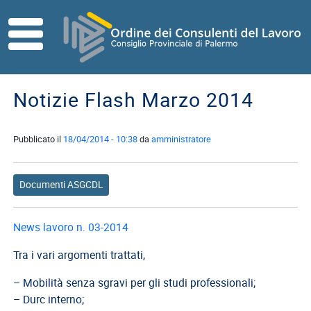
Skip to main content
HOME
ORDINE
Notizie Flash Marzo 2014
Direttivo
Consiglio
Pubblicato il
18/04/2014 - 10:38
da
amministratore
di
Disciplina
Documenti ASGCDL
Contatti
Commissioni
News lavoro n. 03-2014
Referenti
Tra i vari argomenti trattati,
ISCRITTI
– Mobilità senza sgravi per gli studi professionali;
I
– Durc interno;
Consulenti