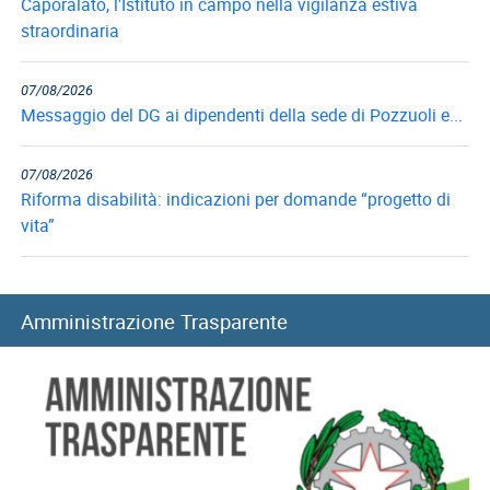
Caporalato, l'Istituto in campo nella vigilanza estiva
straordinaria
07/08/2026
Messaggio del DG ai dipendenti della sede di Pozzuoli e...
07/08/2026
Riforma disabilità: indicazioni per domande “progetto di
vita”
07/08/2026
Collegi di merito, al via i rinnovi per l’anno accademico...
Amministrazione Trasparente
06/08/2026
Long Term Care e Home Care Premium: le graduatorie di...
06/08/2026
Mutui ipotecari: pubblicazione graduatorie di luglio 2026