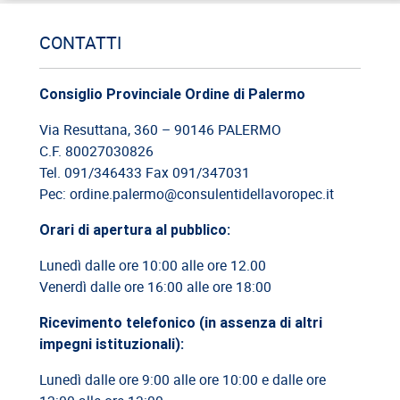
12/06/2026
CONTATTI
Cassazione: estorsione e insicurezza sul posto di lavoro
Consiglio Provinciale Ordine di Palermo
09/06/2026
Cassazione: responsabilità del committente privato
Via Resuttana, 360 – 90146 PALERMO
C.F. 80027030826
08/06/2026
Tel. 091/346433 Fax 091/347031
Cassazione: legittimità del licenziamento con email
Pec: ordine.palermo@consulentidellavoropec.it
Orari di apertura al pubblico:
03/06/2026
Cassazione: responsabilità limitata del direttore dei lavori
Lunedì dalle ore 10:00 alle ore 12.00
Venerdì dalle ore 16:00 alle ore 18:00
26/05/2026
Cassazione: rischi relativi alla informazione-formazione
Ricevimento telefonico (in assenza di altri
impegni istituzionali):
Lunedì dalle ore 9:00 alle ore 10:00 e dalle ore