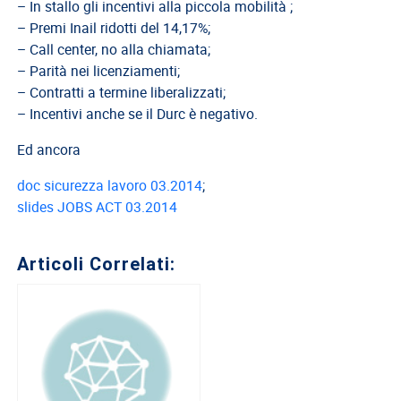
– In stallo gli incentivi alla piccola mobilità ;
del
– Premi Inail ridotti del 14,17%;
Lavoro
– Call center, no alla chiamata;
Ricerca
– Parità nei licenziamenti;
Iscritti
– Contratti a termine liberalizzati;
– Incentivi anche se il Durc è negativo.
Modulistica
Norme
Ed ancora
e
doc sicurezza lavoro 03.2014
;
Regolamenti
slides JOBS ACT 03.2014
ANCL
Direttivo
Articoli Correlati:
Ancl
ENPACL
Previdenza
Enpacl
A.S.G.C.D.L.