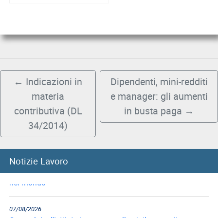
←
Indicazioni in
Dipendenti, mini-redditi
materia
e manager: gli aumenti
contributiva (DL
in busta paga
→
34/2014)
08/08/2026
Notizie Lavoro
8 agosto, Giornata nazionale sacrificio del lavoro italiano
nel mondo
07/08/2026