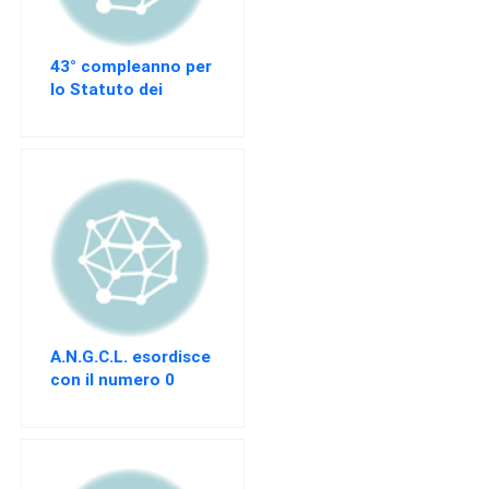
Direttivo
A.S.G.C.D.L.
43° compleanno per
lo Statuto dei
Documenti
Lavoratori (L. 300
ASGCDL
del 20 Maggio 1970)
TIROCINANTI
Tirocinanti
Banca
Tirocinanti
Modulistica
Normativa
A.N.G.C.L. esordisce
con il numero 0
COMMISSIONE
della newsletter
DI
CERTIFICAZIONE