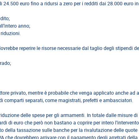
 24.500 euro fino a ridursi a zero per i redditi dai 28.000 euro in
dito;
ll’intero anno;
riduzioni.
vrebbe reperire le risorse necessarie dal taglio degli stipendi de
grado;
ettore privato, mentre è probabile che venga applicato anche ad 
i comparti separati, come magistrati, prefetti e ambasciatori.
riduzione delle spese per gli armamenti. In totale dalle misure di
rdi di euro che però non bastano a coprire per intero l’intervento
to della tassazione sulle banche per la rivalutazione delle quote 
IVA che dovrebbero arrivare con il pagamento degli arretrati della