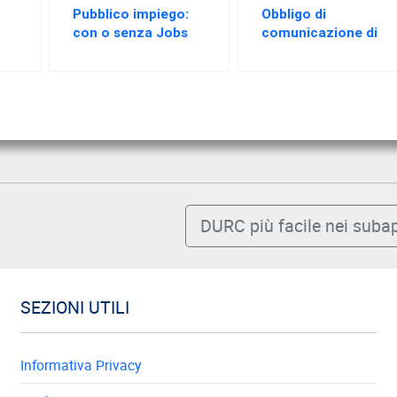
Pubblico impiego:
Obbligo di
con o senza Jobs
comunicazione di
i
Act, la vera novità è
variazione di
l’addio alla
domicilio, anche se
reintegrazione per i
si e’ in malattia
rma
licenziamenti
ingiustificati
DURC più facile nei subap
SEZIONI UTILI
Informativa Privacy