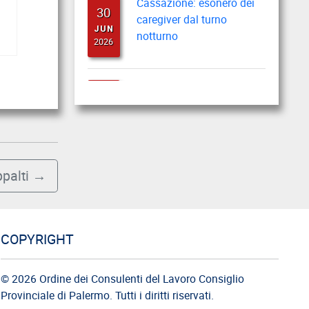
30
caregiver dal turno
JUN
notturno
2026
Cassazione: busta paga
22
del lavoratore durante il
JUN
periodo feriale
2026
Cassazione: gli obblighi di
palti
→
18
informazione e
JUN
formazione
2026
COPYRIGHT
Cassazione: estorsione e
12
insicurezza sul posto di
© 2026 Ordine dei Consulenti del Lavoro Consiglio
JUN
lavoro
2026
Provinciale di Palermo. Tutti i diritti riservati.