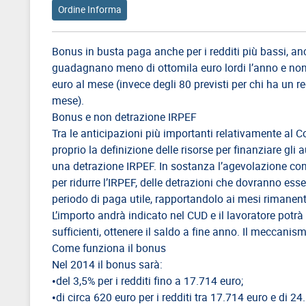
Ordine Informa
Direttivo
A.S.G.C.D.L.
Bonus in busta paga anche per i redditi più bassi, anc
Documenti
guadagnano meno di ottomila euro lordi l’anno e no
ASGCDL
euro al mese (invece degli 80 previsti per chi ha un r
mese).
TIROCINANTI
Bonus e non detrazione IRPEF
Tirocinanti
Tra le anticipazioni più importanti relativamente al C
proprio la definizione delle risorse per finanziare gli
Banca
una detrazione IRPEF. In sostanza l’agevolazione cons
Tirocinanti
per ridurre l’IRPEF, delle detrazioni che dovranno ess
Modulistica
periodo di paga utile, rapportandolo ai mesi rimanenti
L’importo andrà indicato nel CUD e il lavoratore potr
Normativa
sufficienti, ottenere il saldo a fine anno. Il meccanis
Come funziona il bonus
COMMISSIONE
Nel 2014 il bonus sarà:
DI
•del 3,5% per i redditi fino a 17.714 euro;
CERTIFICAZIONE
•di circa 620 euro per i redditi tra 17.714 euro e di 24