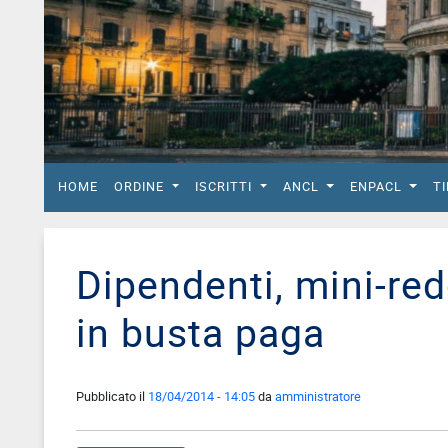
del
Lavoro
Ricerca
Iscritti
Modulistica
Norme
HOME
ORDINE
ISCRITTI
ANCL
ENPACL
T
e
Regolamenti
ANCL
Dipendenti, mini-red
Direttivo
Ancl
in busta paga
ENPACL
Previdenza
Pubblicato il
18/04/2014 - 14:05
da
amministratore
Enpacl
A.S.G.C.D.L.