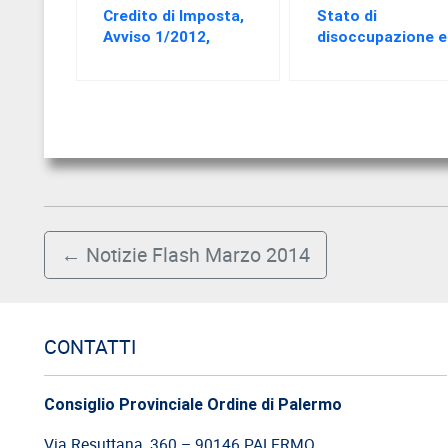
Credito di Imposta,
Stato di
Avviso 1/2012,
disoccupazione e
chiarimenti sulla
patto di servizio: 
Fideiussione
nodi che devono
essere sciolti per
applicare la rifo
←
Notizie Flash Marzo 2014
CONTATTI
Consiglio Provinciale Ordine di Palermo
Via Resuttana, 360 – 90146 PALERMO