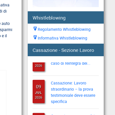
AUG
personalizzata
nativa
2026
i di
Whistleblowing
e auto
Maternità e lavoro:
05
Regolamento Whistleblowing
risparmi
l’impegno per un futuro di
AUG
 e il
pari opportunità
Informativa Whistleblowing
2026
Cassazione: recupero
Cassazione - Sezione Lavoro
10
indennità di preavviso in
JUL
caso di reintegra del...
2026
Cassazione: Lavoro
09
straordinario – la prova
JUL
testimoniale deve essere
2026
specifica
Cassazione: esonero dei