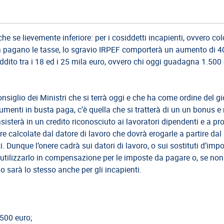
he se lievemente inferiore: per i cosiddetti incapienti, ovvero co
n pagano le tasse, lo sgravio IRPEF comporterà un aumento di 4
eddito tra i 18 ed i 25 mila euro, ovvero chi oggi guadagna 1.500 
onsiglio dei Ministri che si terrà oggi e che ha come ordine del g
 aumenti in busta paga, c’è quella che si tratterà di un un bonus e
isterà in un credito riconosciuto ai lavoratori dipendenti e a pr
ere calcolate dal datore di lavoro che dovrà erogarle a partire dal
. Dunque l’onere cadrà sui datori di lavoro, o sui sostituti d’impo
à utilizzarlo in compensazione per le imposte da pagare o, se no
mo sarà lo stesso anche per gli incapienti.
.500 euro;