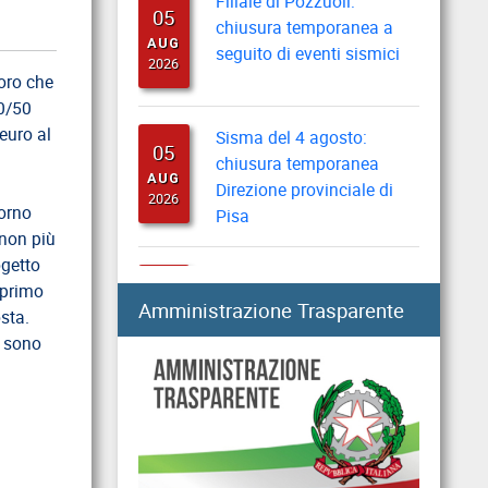
05
chiusura temporanea a
AUG
seguito di eventi sismici
2026
loro che
0/50
Sisma del 4 agosto:
euro al
05
chiusura temporanea
AUG
Direzione provinciale di
2026
Pisa
iorno
 non più
Prestiti: i criteri di
ogetto
05
valutazione in caso di
 primo
AUG
Amministrazione Trasparente
altre trattenute
sta.
2026
n sono
Fondo Telecomunicazioni:
05
principali contenuti e
AUG
istruzioni contabili
2026