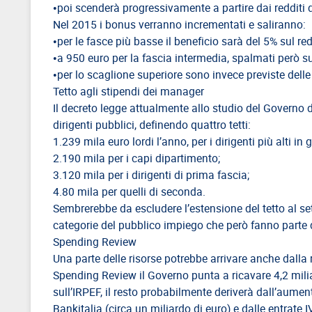
EVENTI
•poi scenderà progressivamente a partire dai redditi di
Nel 2015 i bonus verranno incrementati e saliranno:
AREA
•per le fasce più basse il beneficio sarà del 5% sul red
RISERVATA
•a 950 euro per la fascia intermedia, spalmati però su
•per lo scaglione superiore sono invece previste delle 
Tetto agli stipendi dei manager
Il decreto legge attualmente allo studio del Governo do
dirigenti pubblici, definendo quattro tetti:
1.239 mila euro lordi l’anno, per i dirigenti più alti in 
2.190 mila per i capi dipartimento;
3.120 mila per i dirigenti di prima fascia;
4.80 mila per quelli di seconda.
Sembrerebbe da escludere l’estensione del tetto al s
categorie del pubblico impiego che però fanno parte d
Spending Review
Una parte delle risorse potrebbe arrivare anche dalla 
Spending Review il Governo punta a ricavare 4,2 milia
sull’IRPEF, il resto probabilmente deriverà dall’aumen
Bankitalia (circa un miliardo di euro) e dalle entrate 