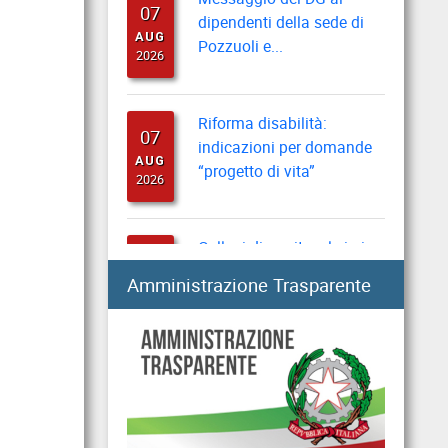
dipendenti della sede di
AUG
Pozzuoli e...
2026
Riforma disabilità:
07
indicazioni per domande
AUG
“progetto di vita”
2026
o
Collegi di merito, al via i
07
rinnovi per l’anno
AUG
accademico...
Amministrazione Trasparente
2026
Long Term Care e Home
06
Care Premium: le
AUG
graduatorie di...
2026