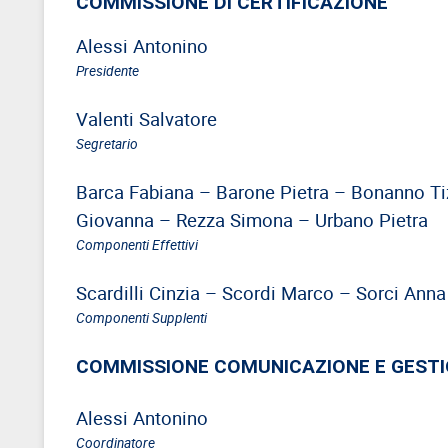
COMMISSIONE DI CERTIFICAZIONE
Direttivo
Alessi Antonino
A.S.G.C.D.L.
Presidente
Documenti
Valenti Salvatore
ASGCDL
Segretario
TIROCINANTI
Barca Fabiana – Barone Pietra – Bonanno Tiz
Tirocinanti
Giovanna – Rezza Simona – Urbano Pietra
Banca
Componenti Effettivi
Tirocinanti
Modulistica
Scardilli Cinzia – Scordi Marco – Sorci Ann
Componenti Supplenti
Normativa
COMMISSIONE
COMMISSIONE COMUNICAZIONE E GESTI
DI
CERTIFICAZIONE
Alessi Antonino
Coordinatore