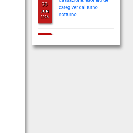
caregiver dal turno
JUN
notturno
2026
Cassazione: busta paga
22
del lavoratore durante il
JUN
periodo feriale
2026
Cassazione: gli obblighi di
18
informazione e
JUN
formazione
2026
Cassazione: estorsione e
12
insicurezza sul posto di
JUN
lavoro
2026