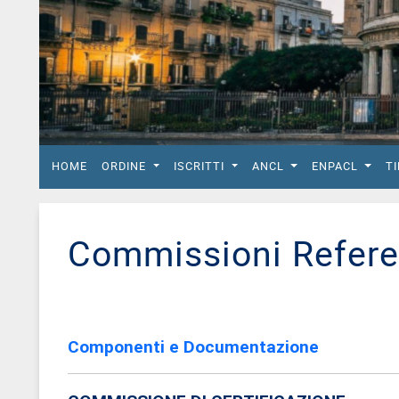
del
Lavoro
Ricerca
Iscritti
Modulistica
Norme
HOME
ORDINE
ISCRITTI
ANCL
ENPACL
T
e
Regolamenti
ANCL
Commissioni Refere
Direttivo
Ancl
ENPACL
Previdenza
Componenti e Documentazione
Enpacl
A.S.G.C.D.L.