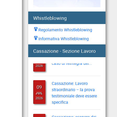
Direzione provinciale di
2026
Pisa
Whistleblowing
Prestiti: i criteri di
05
valutazione in caso di
Regolamento Whistleblowing
AUG
altre trattenute
2026
Informativa Whistleblowing
Cassazione: recupero
10
Cassazione - Sezione Lavoro
indennità di preavviso in
JUL
caso di reintegra del...
2026
Cassazione: Lavoro
09
straordinario – la prova
JUL
testimoniale deve essere
2026
specifica
Cassazione: esonero dei
30