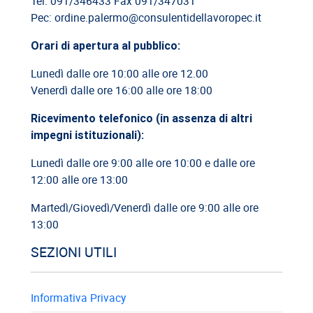
Tel. 091/346433 Fax 091/347031
Cassazione: legittimità del licenziamento con email
Pec: ordine.palermo@consulentidellavoropec.it
Orari di apertura al pubblico:
03/06/2026
Cassazione: responsabilità limitata del direttore dei lavori
Lunedì dalle ore 10:00 alle ore 12.00
Venerdì dalle ore 16:00 alle ore 18:00
26/05/2026
Ricevimento telefonico (in assenza di altri
Cassazione: rischi relativi alla informazione-formazione
impegni istituzionali):
Lunedì dalle ore 9:00 alle ore 10:00 e dalle ore
12:00 alle ore 13:00
Martedì/Giovedì/Venerdì dalle ore 9:00 alle ore
13:00
SEZIONI UTILI
Informativa Privacy