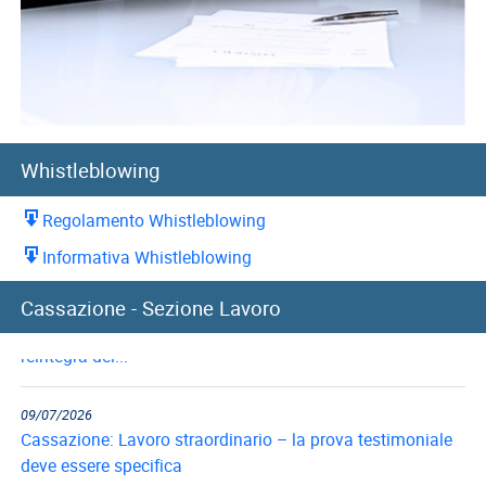
Whistleblowing
Regolamento Whistleblowing
Informativa Whistleblowing
10/07/2026
Cassazione - Sezione Lavoro
Cassazione: recupero indennità di preavviso in caso di
reintegra del...
09/07/2026
Cassazione: Lavoro straordinario – la prova testimoniale
deve essere specifica