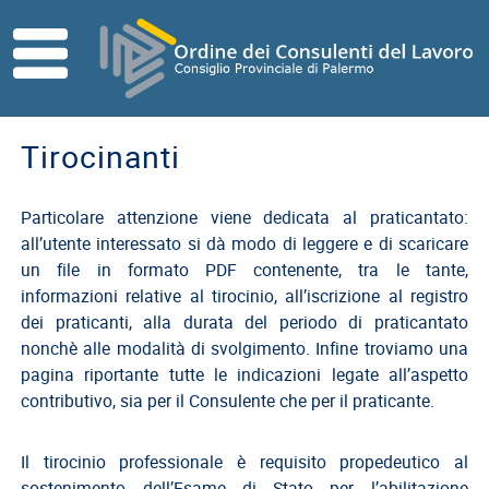
Skip to main content
HOME
ORDINE
Tirocinanti
Direttivo
Consiglio
Particolare attenzione viene dedicata al praticantato:
di
all’utente interessato si dà modo di leggere e di scaricare
Disciplina
un file in formato PDF contenente, tra le tante,
informazioni relative al tirocinio, all’iscrizione al registro
Contatti
dei praticanti, alla durata del periodo di praticantato
Commissioni
nonchè alle modalità di svolgimento. Infine troviamo una
Referenti
pagina riportante tutte le indicazioni legate all’aspetto
contributivo, sia per il Consulente che per il praticante.
ISCRITTI
I
Il tirocinio professionale è requisito propedeutico al
Consulenti
sostenimento dell’Esame di Stato per l’abilitazione