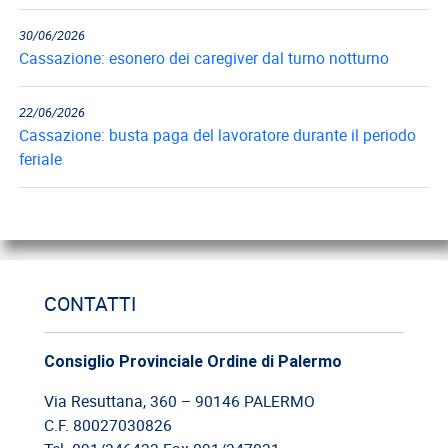
30/06/2026
Cassazione: esonero dei caregiver dal turno notturno
22/06/2026
Cassazione: busta paga del lavoratore durante il periodo
feriale
18/06/2026
Cassazione: gli obblighi di informazione e formazione
12/06/2026
CONTATTI
Cassazione: estorsione e insicurezza sul posto di lavoro
Consiglio Provinciale Ordine di Palermo
09/06/2026
Cassazione: responsabilità del committente privato
Via Resuttana, 360 – 90146 PALERMO
C.F. 80027030826
08/06/2026