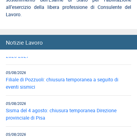
del
all’esercizio della libera professione di Consulente del
Lavoro
Lavoro.
Ricerca
Iscritti
Modulistica
05/08/2026
Notizie Lavoro
Convitti nazionali, rinnovo benefici per l’anno scolastico
Norme
2026-2027
e
Regolamenti
05/08/2026
ANCL
Filiale di Pozzuoli: chiusura temporanea a seguito di
eventi sismici
Direttivo
Ancl
05/08/2026
ENPACL
Sisma del 4 agosto: chiusura temporanea Direzione
provinciale di Pisa
Previdenza
Enpacl
05/08/2026
A.S.G.C.D.L.