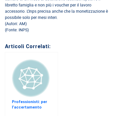
del
libretto famiglia e non più i voucher per il lavoro
Lavoro
accessorio. L’Inps precisa anche che la monetizzazione è
possibile solo per mesi interi.
Ricerca
(Autori: AM)
Iscritti
(Fonte: INPS)
Modulistica
Norme
Articoli Correlati:
e
Regolamenti
ANCL
Direttivo
Ancl
ENPACL
Previdenza
Professionisti: per
Enpacl
l’accertamento
sintetico basta il
A.S.G.C.D.L.