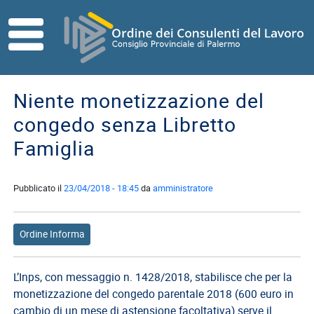
Skip to main content
HOME
ORDINE
Niente monetizzazione del
Direttivo
congedo senza Libretto
Consiglio
Famiglia
di
Disciplina
Pubblicato il
23/04/2018 - 18:45
da
amministratore
Contatti
Commissioni
Referenti
Ordine Informa
ISCRITTI
L’Inps, con messaggio n. 1428/2018, stabilisce che per la
I
monetizzazione del congedo parentale 2018 (600 euro in
Consulenti
cambio di un mese di astensione facoltativa) serve il