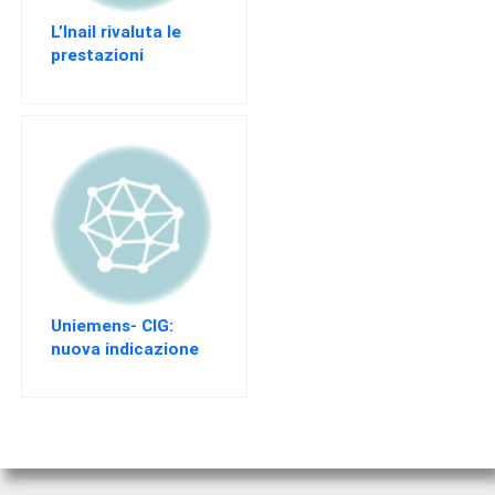
EVENTI
L’Inail rivaluta le
AREA
prestazioni
RISERVATA
Uniemens- CIG:
nuova indicazione
delle detrazioni
fiscali