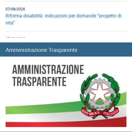
07/08/2026
Riforma disabilità: indicazioni per domande “progetto di
vita”
07/08/2026
Collegi di merito, al via i rinnovi per l’anno accademico...
Amministrazione Trasparente
06/08/2026
Long Term Care e Home Care Premium: le graduatorie di...
06/08/2026
Mutui ipotecari: pubblicazione graduatorie di luglio 2026
05/08/2026
Convitti nazionali, rinnovo benefici per l’anno scolastico
2026-2027