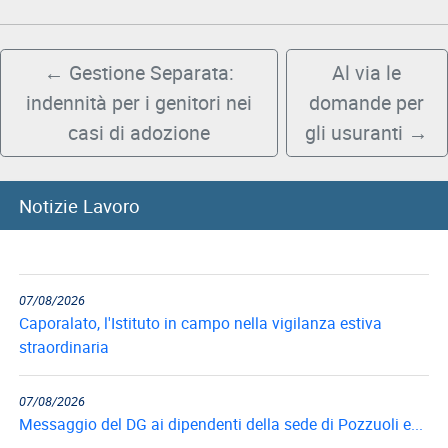
←
Gestione Separata:
Al via le
indennità per i genitori nei
domande per
casi di adozione
gli usuranti
→
08/08/2026
Notizie Lavoro
8 agosto, Giornata nazionale sacrificio del lavoro italiano
nel mondo
07/08/2026
Caporalato, l'Istituto in campo nella vigilanza estiva
straordinaria
07/08/2026
Messaggio del DG ai dipendenti della sede di Pozzuoli e...