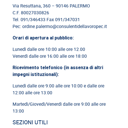
Cassazione: responsabilità del committente privato
Via Resuttana, 360 – 90146 PALERMO
C.F. 80027030826
08/06/2026
Tel. 091/346433 Fax 091/347031
Cassazione: legittimità del licenziamento con email
Pec: ordine.palermo@consulentidellavoropec.it
Orari di apertura al pubblico:
03/06/2026
Cassazione: responsabilità limitata del direttore dei lavori
Lunedì dalle ore 10:00 alle ore 12.00
Venerdì dalle ore 16:00 alle ore 18:00
26/05/2026
Cassazione: rischi relativi alla informazione-formazione
Ricevimento telefonico (in assenza di altri
impegni istituzionali):
Lunedì dalle ore 9:00 alle ore 10:00 e dalle ore
12:00 alle ore 13:00
Martedì/Giovedì/Venerdì dalle ore 9:00 alle ore
13:00
SEZIONI UTILI