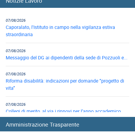
Notizie Lavoro
07/08/2026
Caporalato, l'Istituto in campo nella vigilanza estiva
straordinaria
07/08/2026
Messaggio del DG ai dipendenti della sede di Pozzuoli e...
07/08/2026
Riforma disabilità: indicazioni per domande “progetto di
vita”
07/08/2026
Collegi di merito, al via i rinnovi per l’anno accademico...
Amministrazione Trasparente
06/08/2026
Mutui ipotecari: pubblicazione graduatorie di luglio 2026