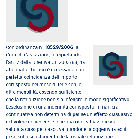
del
Lavoro
Ricerca
Iscritti
Modulistica
Con ordinanza n.
la
18529/2006
Norme
Corte di Cassazione, interpretando
e
l’art. 7 della Direttiva CE 2003/88, ha
Regolamenti
affermato che non è necessaria una
perfetta coincidenza dell’importo
ANCL
corrisposto nel mese di ferie con le
Direttivo
altre mensilità, essendo sufficiente
Ancl
che la retribuzione non sia inferiore in modo significativo.
L’esclusione di una indennità corrisposta in maniera
ENPACL
continuativa non determina di per se un effetto dissuasivo
Previdenza
nel volere richiedere le ferie, ma ogni situazione va
Enpacl
valutata caso per caso., valutandone la oggettività ed il
peso sullo scostamento della usuale retribuzione.
A.S.G.C.D.L.