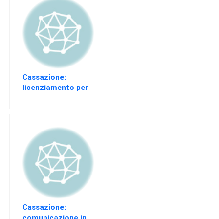
EVENTI
AREA
RISERVATA
Cassazione:
licenziamento per
giusta causa e
tipizzazioni
contrattuali
Cassazione:
comunicazione in