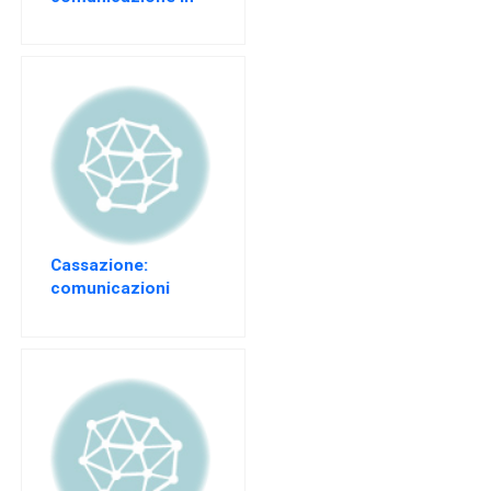
materia di
licenziamenti
collettivi
Cassazione:
comunicazioni
obbligatorie per
l’assunzione non
derogabili