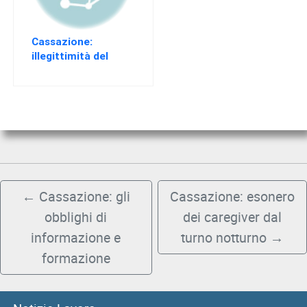
Cassazione:
illegittimità del
licenziamento –
applicazione della
legge italiana al
rapporto di lavoro
svolto all’estero
←
Cassazione: gli
Cassazione: esonero
obblighi di
dei caregiver dal
informazione e
turno notturno
→
formazione