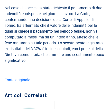
Nel caso di specie era stato richiesto il pagamento di due
Direttivo
indennità corrisposte nei giorni di lavoro. La Corte,
A.S.G.C.D.L.
confermando una decisione della Corte di Appello di
Documenti
Torino, ha affermato che il valore delle indennità per le
ASGCDL
quali si chiede il pagamento nel periodo feriale, non va
computato a mese, ma su un intero anno, atteso che le
TIROCINANTI
ferie maturano su tale periodo. Lo scostamento registrato
Tirocinanti
ex risultato del 3,37%, è in linea, quindi, con i principi della
Direttiva comunitaria che ammette uno scostamento poco
Banca
significativo.
Tirocinanti
Modulistica
Normativa
Fonte originale
COMMISSIONE
DI
Articoli Correlati:
CERTIFICAZIONE