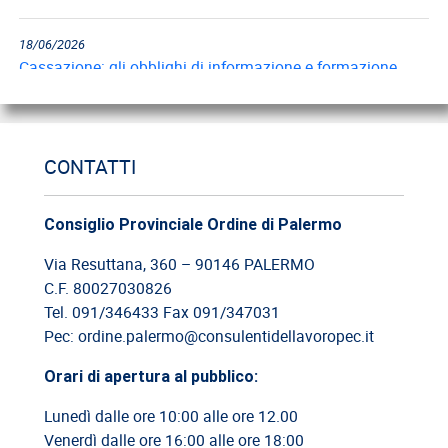
18/06/2026
Cassazione: gli obblighi di informazione e formazione
12/06/2026
Cassazione: estorsione e insicurezza sul posto di lavoro
CONTATTI
09/06/2026
Cassazione: responsabilità del committente privato
Consiglio Provinciale Ordine di Palermo
Via Resuttana, 360 – 90146 PALERMO
08/06/2026
C.F. 80027030826
Cassazione: legittimità del licenziamento con email
Tel. 091/346433 Fax 091/347031
Pec: ordine.palermo@consulentidellavoropec.it
03/06/2026
Cassazione: responsabilità limitata del direttore dei lavori
Orari di apertura al pubblico:
Lunedì dalle ore 10:00 alle ore 12.00
26/05/2026
Venerdì dalle ore 16:00 alle ore 18:00
Cassazione: rischi relativi alla informazione-formazione