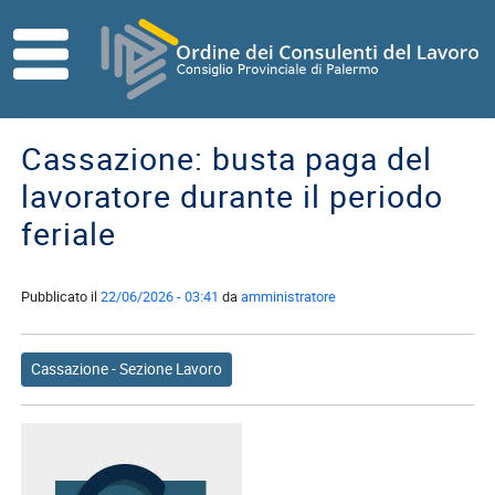
Skip to main content
HOME
ORDINE
Cassazione: busta paga del
Direttivo
lavoratore durante il periodo
Consiglio
feriale
di
Disciplina
Pubblicato il
22/06/2026 - 03:41
da
amministratore
Contatti
Commissioni
Referenti
Cassazione - Sezione Lavoro
ISCRITTI
I
Consulenti