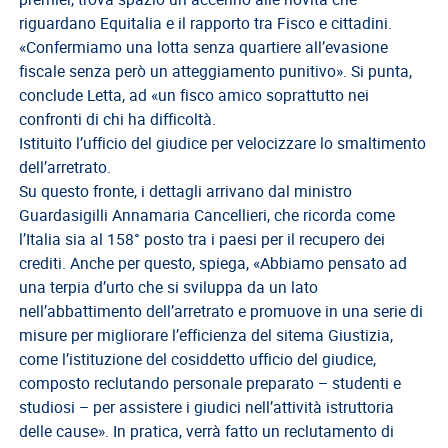
riguardano Equitalia e il rapporto tra Fisco e cittadini.
Direttivo
«Confermiamo una lotta senza quartiere all’evasione
A.S.G.C.D.L.
fiscale senza però un atteggiamento punitivo». Si punta,
conclude Letta, ad «un fisco amico soprattutto nei
Documenti
confronti di chi ha difficoltà.
ASGCDL
Istituito l’ufficio del giudice per velocizzare lo smaltimento
TIROCINANTI
dell’arretrato.
Su questo fronte, i dettagli arrivano dal ministro
Tirocinanti
Guardasigilli Annamaria Cancellieri, che ricorda come
Banca
l’Italia sia al 158° posto tra i paesi per il recupero dei
Tirocinanti
crediti. Anche per questo, spiega, «Abbiamo pensato ad
una terpia d’urto che si sviluppa da un lato
Modulistica
nell’abbattimento dell’arretrato e promuove in una serie di
Normativa
misure per migliorare l’efficienza del sitema Giustizia,
come l’istituzione del cosiddetto ufficio del giudice,
COMMISSIONE
composto reclutando personale preparato – studenti e
DI
studiosi – per assistere i giudici nell’attività istruttoria
CERTIFICAZIONE
delle cause». In pratica, verrà fatto un reclutamento di