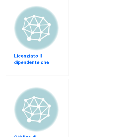
Jole Santelli
Licenziato il
dipendente che
gioca con il
computer