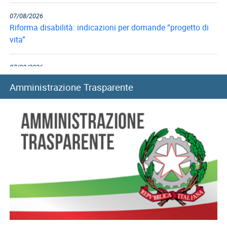
07/08/2026
Riforma disabilità: indicazioni per domande “progetto di
vita”
07/08/2026
Collegi di merito, al via i rinnovi per l’anno accademico...
Amministrazione Trasparente
06/08/2026
Long Term Care e Home Care Premium: le graduatorie di...
06/08/2026
Mutui ipotecari: pubblicazione graduatorie di luglio 2026
05/08/2026
Convitti nazionali, rinnovo benefici per l’anno scolastico
2026-2027