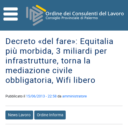
Skip to main content
HOME
ORDINE
Decreto «del fare»: Equitalia
Direttivo
più morbida, 3 miliardi per
Consiglio
infrastrutture, torna la
di
Disciplina
mediazione civile
obbligatoria, Wifi libero
Contatti
Commissioni
Referenti
Pubblicato il
15/06/2013 - 22:58
da
amministratore
ISCRITTI
News Lavoro
Ordine Informa
I
Consulenti