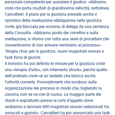
EVENTI
personale competente per assistere il giudice: «Abbiamo
visto che porta risultati di grandissima velocità, sottolinea
AREA
Cancellieri. Il piano per la giustizia prevede anche il
RISERVATA
ripristino della mediazione obbligatoria nella giustizia
civile, già bloccata per eccesso di delega da una sentenza
della Consulta: «Abbiamo posto dei correttivi e sulla
mediazione, si ritorna con tutta una serie di procedure che
consentiranno di non arrivare nemmeno al processo».
Terapia choc per la giustizia: nuovi magistrati onorari e
task force di giuristi.
Il ministro ha poi definito le misure per la giustizia civile
una «terapia d’urto», «Un intervento shock», perché quello
dell’arretrato civile «é un fardello che blocca anche
l’attività corrente. Provvedimenti che incidono sulla
organizzazione dei processi in modo che, togliendo la
zavorra, non se ne crei di nuova. La maggior parte dei
ritardi é soprattutto presso le corti d’appello dove
andranno a lavorare 400 magistrati onorari selezionati tra
avvocati e giuristi». Cancellieri ha poi annunciato una task