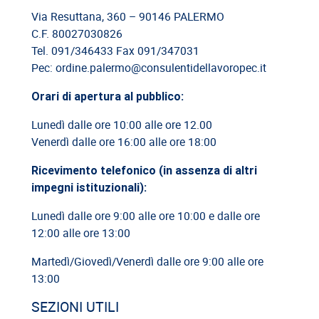
Cassazione: responsabilità del committente privato
Via Resuttana, 360 – 90146 PALERMO
C.F. 80027030826
08/06/2026
Tel. 091/346433 Fax 091/347031
Cassazione: legittimità del licenziamento con email
Pec: ordine.palermo@consulentidellavoropec.it
03/06/2026
Orari di apertura al pubblico:
Cassazione: responsabilità limitata del direttore dei lavori
Lunedì dalle ore 10:00 alle ore 12.00
Venerdì dalle ore 16:00 alle ore 18:00
26/05/2026
Cassazione: rischi relativi alla informazione-formazione
Ricevimento telefonico (in assenza di altri
impegni istituzionali):
Lunedì dalle ore 9:00 alle ore 10:00 e dalle ore
12:00 alle ore 13:00
Martedì/Giovedì/Venerdì dalle ore 9:00 alle ore
13:00
SEZIONI UTILI