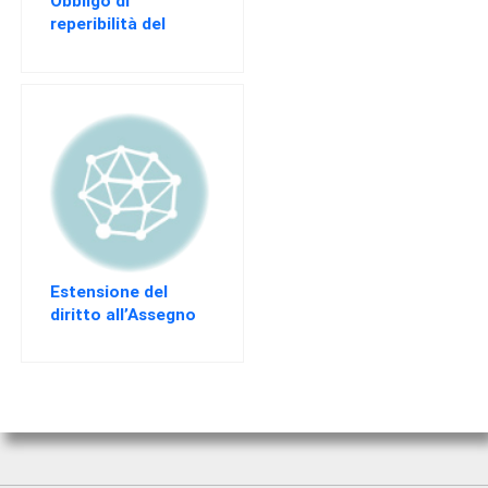
Obbligo di
reperibilità del
dipendente in ferie
Estensione del
diritto all’Assegno
per il nucleo
familiare con
almeno tre figli
minori ai cittadini di
Paesi Terzi che
siano soggiornanti
di lungo periodo.