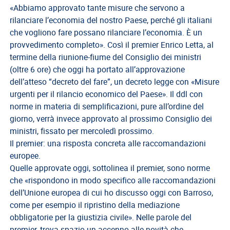
del
«Abbiamo approvato tante misure che servono a
Lavoro
rilanciare l’economia del nostro Paese, perché gli italiani
che vogliono fare possano rilanciare l’economia. È un
Ricerca
provvedimento completo». Così il premier Enrico Letta, al
Iscritti
termine della riunione-fiume del Consiglio dei ministri
Modulistica
(oltre 6 ore) che oggi ha portato all’approvazione
dell’atteso “decreto del fare”, un decreto legge con «Misure
Norme
urgenti per il rilancio economico del Paese». Il ddl con
e
norme in materia di semplificazioni, pure all’ordine del
Regolamenti
giorno, verrà invece approvato al prossimo Consiglio dei
ANCL
ministri, fissato per mercoledì prossimo.
Il premier: una risposta concreta alle raccomandazioni
Direttivo
europee.
Ancl
Quelle approvate oggi, sottolinea il premier, sono norme
ENPACL
che «rispondono in modo specifico alle raccomandazioni
dell’Unione europea di cui ho discusso oggi con Barroso,
Previdenza
come per esempio il ripristino della mediazione
Enpacl
obbligatorie per la giustizia civile». Nelle parole del
A.S.G.C.D.L.
premier, trova spazio un accenno alle novità che