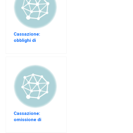
EVENTI
AREA
RISERVATA
Cassazione:
obblighi di
sicurezza in una
Società per Azioni
Cassazione:
omissione di
cautele
infortunistiche su