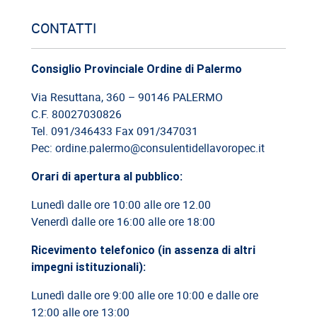
Cassazione: estorsione e insicurezza sul posto di lavoro
CONTATTI
09/06/2026
Cassazione: responsabilità del committente privato
Consiglio Provinciale Ordine di Palermo
Via Resuttana, 360 – 90146 PALERMO
08/06/2026
C.F. 80027030826
Cassazione: legittimità del licenziamento con email
Tel. 091/346433 Fax 091/347031
Pec: ordine.palermo@consulentidellavoropec.it
03/06/2026
Orari di apertura al pubblico:
Cassazione: responsabilità limitata del direttore dei lavori
Lunedì dalle ore 10:00 alle ore 12.00
26/05/2026
Venerdì dalle ore 16:00 alle ore 18:00
Cassazione: rischi relativi alla informazione-formazione
Ricevimento telefonico (in assenza di altri
impegni istituzionali):
10/07/2026
Cassazione: recupero indennità di preavviso in caso di
Lunedì dalle ore 9:00 alle ore 10:00 e dalle ore
reintegra del...
12:00 alle ore 13:00