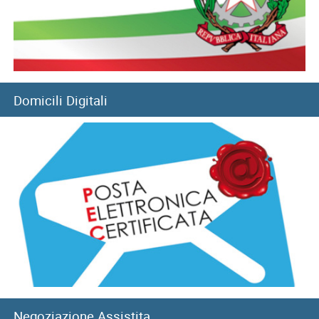
05/08/2026
Convitti nazionali, rinnovo benefici per l’anno scolastico
2026-2027
05/08/2026
Filiale di Pozzuoli: chiusura temporanea a seguito di
Domicili Digitali
eventi sismici
05/08/2026
Sisma del 4 agosto: chiusura temporanea Direzione
provinciale di Pisa
08/08/2026
8 agosto, Giornata nazionale sacrificio del lavoro italiano
nel mondo
Negoziazione Assistita