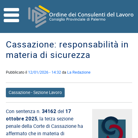
Skip to main content
HOME
ORDINE
Cassazione: responsabilità in
Direttivo
materia di sicurezza
Consiglio
di
Disciplina
Pubblicato il
12/01/2026 - 14:32
da
La Redazione
Contatti
Cassazione - Sezione Lavoro
Commissioni
Referenti
Con sentenza n.
del
34162
17
ISCRITTI
, la terza sezione
ottobre 2025
I
penale della Corte di Cassazione ha
Consulenti
affermato che in materia di