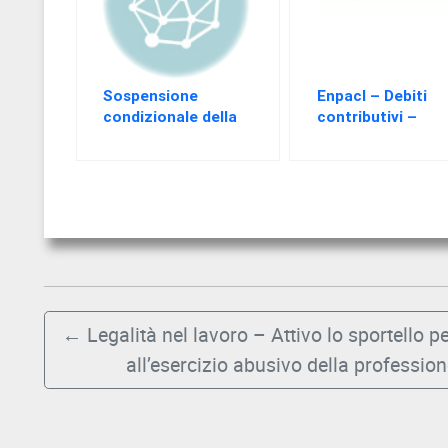
EVENTI
AREA
RISERVATA
Sospensione
Enpacl – Debiti
condizionale della
contributivi –
pena se si provvede
Modifiche ed
al versamento dei
integrazioni al
contributi omessi
regolamento
←
Legalità nel lavoro – Attivo lo sportello pe
all’esercizio abusivo della professio