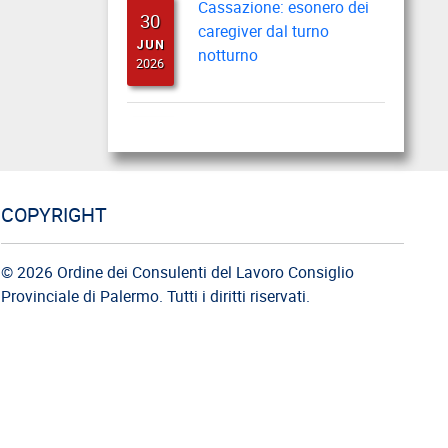
30
caregiver dal turno
JUN
notturno
2026
Cassazione: busta paga
22
del lavoratore durante il
JUN
periodo feriale
2026
COPYRIGHT
Cassazione: gli obblighi di
18
informazione e
© 2026 Ordine dei Consulenti del Lavoro Consiglio
JUN
formazione
Provinciale di Palermo. Tutti i diritti riservati.
2026
Cassazione: estorsione e
12
insicurezza sul posto di
JUN
lavoro
2026