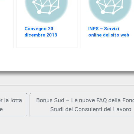
Convegno 20
INPS – Servizi
dicembre 2013
online del sito web
istituzionale:
temporanea
sospensione dalle
7,30 di sabato 6
febbraio alle 24 di
domenica 7
febbraio
r la lotta
Bonus Sud – Le nuove FAQ della Fon
ne
Studi dei Consulenti del Lavoro