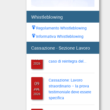
AUG
seguito di eventi sismici
2026
Whistleblowing
Sisma del 4 agosto:
05
Regolamento Whistleblowing
chiusura temporanea
AUG
Direzione provinciale di
Informativa Whistleblowing
2026
Pisa
Cassazione: recupero
Cassazione - Sezione Lavoro
10
indennità di preavviso in
JUL
caso di reintegra del...
2026
Cassazione: Lavoro
09
straordinario – la prova
JUL
testimoniale deve essere
2026
specifica
Cassazione: esonero dei