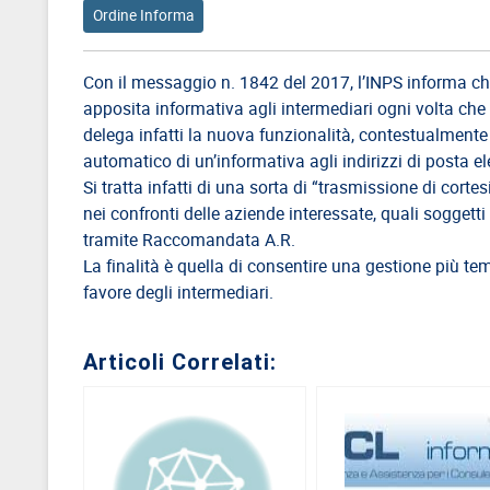
Ordine Informa
Direttivo
A.S.G.C.D.L.
Con il messaggio n. 1842 del 2017, l’INPS informa che
Documenti
apposita informativa agli intermediari ogni volta che 
ASGCDL
delega infatti la nuova funzionalità, contestualmente al
automatico di un’informativa agli indirizzi di posta el
TIROCINANTI
Si tratta infatti di una sorta di “trasmissione di cort
Tirocinanti
nei confronti delle aziende interessate, quali soggetti
tramite Raccomandata A.R.
Banca
La finalità è quella di consentire una gestione più tem
Tirocinanti
favore degli intermediari.
Modulistica
Normativa
Articoli Correlati:
COMMISSIONE
DI
CERTIFICAZIONE