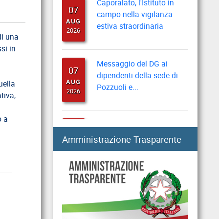
07
campo nella vigilanza
AUG
estiva straordinaria
2026
di una
si in
Messaggio del DG ai
07
dipendenti della sede di
AUG
Pozzuoli e...
uella
2026
tiva,
Riforma disabilità:
o a
07
indicazioni per domande
AUG
Amministrazione Trasparente
“progetto di vita”
2026
Collegi di merito, al via i
07
rinnovi per l’anno
AUG
accademico...
2026