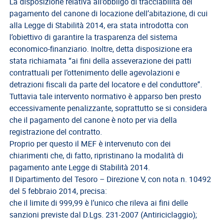
La disposizione relativa all’obbligo di tracciabilità del
pagamento del canone di locazione dell’abitazione, di cui
Direttivo
alla Legge di Stabilità 2014, era stata introdotta con
A.S.G.C.D.L.
l’obiettivo di garantire la trasparenza del sistema
Documenti
economico-finanziario. Inoltre, detta disposizione era
ASGCDL
stata richiamata “ai fini della asseverazione dei patti
contrattuali per l’ottenimento delle agevolazioni e
TIROCINANTI
detrazioni fiscali da parte del locatore e del conduttore”.
Tirocinanti
Tuttavia tale intervento normativo è apparso ben presto
eccessivamente penalizzante, soprattutto se si considera
Banca
che il pagamento del canone è noto per via della
Tirocinanti
registrazione del contratto.
Modulistica
Proprio per questo il MEF è intervenuto con dei
chiarimenti che, di fatto, ripristinano la modalità di
Normativa
pagamento ante Legge di Stabilità 2014.
Il Dipartimento del Tesoro – Direzione V, con nota n. 10492
COMMISSIONE
del 5 febbraio 2014, precisa:
DI
che il limite di 999,99 è l’unico che rileva ai fini delle
CERTIFICAZIONE
sanzioni previste dal D.Lgs. 231-2007 (Antiriciclaggio);