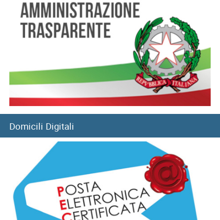
05/08/2026
Convitti nazionali, rinnovo benefici per l’anno scolastico
2026-2027
05/08/2026
Filiale di Pozzuoli: chiusura temporanea a seguito di
eventi sismici
05/08/2026
Domicili Digitali
Sisma del 4 agosto: chiusura temporanea Direzione
provinciale di Pisa
05/08/2026
Fondo Telecomunicazioni: principali contenuti e istruzioni
contabili