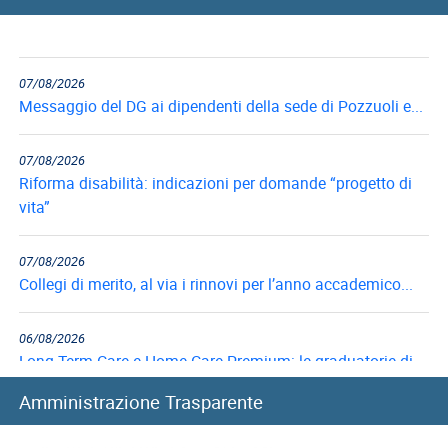
Caporalato, l'Istituto in campo nella vigilanza estiva
straordinaria
07/08/2026
Messaggio del DG ai dipendenti della sede di Pozzuoli e...
07/08/2026
Riforma disabilità: indicazioni per domande “progetto di
vita”
07/08/2026
Collegi di merito, al via i rinnovi per l’anno accademico...
06/08/2026
Long Term Care e Home Care Premium: le graduatorie di...
Amministrazione Trasparente
06/08/2026
Mutui ipotecari: pubblicazione graduatorie di luglio 2026