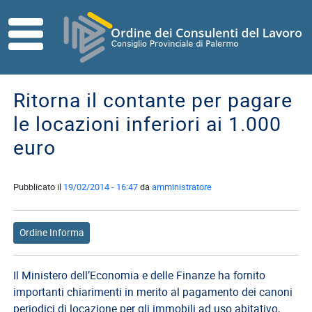
Skip to main content
HOME
ORDINE
Ritorna il contante per pagare
Direttivo
le locazioni inferiori ai 1.000
Consiglio
euro
di
Disciplina
Pubblicato il
19/02/2014 - 16:47
da
amministratore
Contatti
Commissioni
Referenti
Ordine Informa
ISCRITTI
Il Ministero dell’Economia e delle Finanze ha fornito
I
importanti chiarimenti in merito al pagamento dei canoni
Consulenti
periodici di locazione per gli immobili ad uso abitativo,