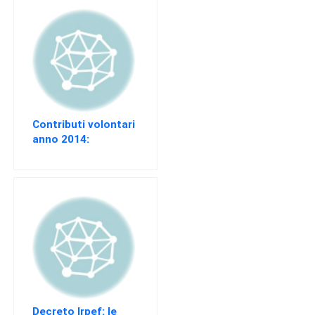
Contributi volontari
anno 2014:
lavoratori
dipendenti non
agricoli, lavoratori
autonomi ed iscritti
alla Gestione
separata
Decreto Irpef: le