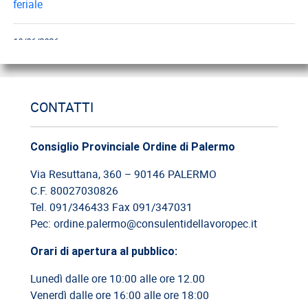
feriale
18/06/2026
Cassazione: gli obblighi di informazione e formazione
12/06/2026
CONTATTI
Cassazione: estorsione e insicurezza sul posto di lavoro
09/06/2026
Consiglio Provinciale Ordine di Palermo
Cassazione: responsabilità del committente privato
Via Resuttana, 360 – 90146 PALERMO
C.F. 80027030826
08/06/2026
Tel. 091/346433 Fax 091/347031
Cassazione: legittimità del licenziamento con email
Pec: ordine.palermo@consulentidellavoropec.it
Orari di apertura al pubblico:
03/06/2026
Cassazione: responsabilità limitata del direttore dei lavori
Lunedì dalle ore 10:00 alle ore 12.00
Venerdì dalle ore 16:00 alle ore 18:00
26/05/2026