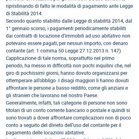
del
ripristinando di fatto le modalità di pagamento ante Legge
Lavoro
di Stabilità 2014.
Secondo quanto stabilito dalle Legge di stabilità 2014, dal
Ricerca
1° gennaio scorso, i pagamenti periodicamente stabiliti
Iscritti
dai contratti di locazione d’immobili ad uso abitativo non
Modulistica
potevano essere pagati, per nessun importo, con denaro
contante (art. 1 comma 50 Legge 27.12.2013 n. 147).
Norme
L’applicazione di tale norma, soprattutto nel primo
e
periodo, ha messo in difficoltà non pochi inquilini che, nel
Regolamenti
giro di pochissimi giorni, hanno dovuto organizzarsi per
ANCL
ottemperare all’obbligo. I disagi maggiori li hanno dovuti
affrontare le persone a basso reddito, come gli anziani e
Direttivo
gli stranieri che lavorano nel nostro Paese.
Ancl
Generalmente, infatti, tali categorie di persone non sono
ENPACL
titolari di un conto corrente bancario o postale e quindi si
sono trovati a dover affrontare complicazioni non di poco
Previdenza
conto a seguito del divieto dell’uso del contante per il
Enpacl
pagamento delle locazioni abitative.
A.S.G.C.D.L.