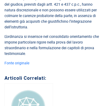
del giudice, previsti dagli artt. 421 e 437 c.p.c., hanno
Direttivo
natura discrezionale e non possono essere utilizzati per
A.S.G.C.D.L.
colmare le carenze probatorie della parte, in assenza di
elementi già acquisiti che giustifichino l’integrazione
Documenti
dell’istruttoria.
ASGCDL
L’ordinanza si inserisce nel consolidato orientamento che
TIROCINANTI
impone particolare rigore nella prova del lavoro
Tirocinanti
straordinario e nella formulazione dei capitoli di prova
testimoniale.
Banca
Tirocinanti
Fonte originale
Modulistica
Normativa
Articoli Correlati:
COMMISSIONE
DI
CERTIFICAZIONE