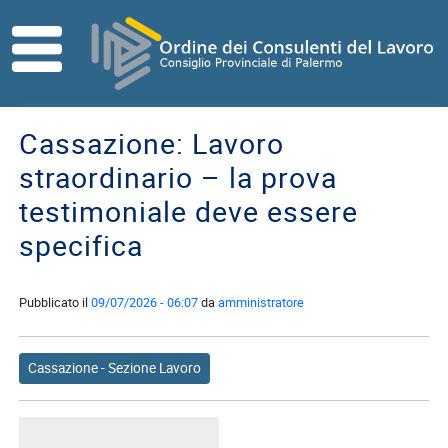
Skip to main content
HOME
ORDINE
Cassazione: Lavoro
Direttivo
straordinario – la prova
Consiglio
testimoniale deve essere
di
Disciplina
specifica
Contatti
Pubblicato il
09/07/2026 - 06:07
da
amministratore
Commissioni
Referenti
Cassazione - Sezione Lavoro
ISCRITTI
I
Consulenti