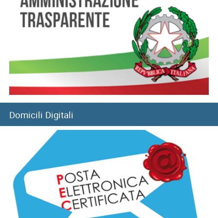
05/08/2026
Convitti nazionali, rinnovo benefici per l’anno scolastico
2026-2027
05/08/2026
Filiale di Pozzuoli: chiusura temporanea a seguito di
eventi sismici
05/08/2026
Sisma del 4 agosto: chiusura temporanea Direzione
Domicili Digitali
provinciale di Pisa
05/08/2026
Fondo Casalinghe: chiusura conto corrente per
versamento contributi
07/08/2026
Caporalato, l'Istituto in campo nella vigilanza estiva