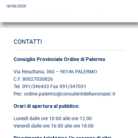
18/06/2026
Cassazione: gli obblighi di informazione e formazione
12/06/2026
Cassazione: estorsione e insicurezza sul posto di lavoro
CONTATTI
09/06/2026
Cassazione: responsabilità del committente privato
Consiglio Provinciale Ordine di Palermo
Via Resuttana, 360 – 90146 PALERMO
08/06/2026
C.F. 80027030826
Cassazione: legittimità del licenziamento con email
Tel. 091/346433 Fax 091/347031
Pec: ordine.palermo@consulentidellavoropec.it
03/06/2026
Orari di apertura al pubblico:
Cassazione: responsabilità limitata del direttore dei lavori
Lunedì dalle ore 10:00 alle ore 12.00
26/05/2026
Venerdì dalle ore 16:00 alle ore 18:00
Cassazione: rischi relativi alla informazione-formazione
Ricevimento telefonico (in assenza di altri