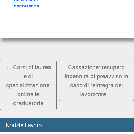
decorrenza
prescrizione dei
crediti da lavoro dei
soci di cooperativa
←
Corsi di laurea
Cassazione: recupero
e di
indennità di preavviso in
specializzazione:
caso di reintegra del
online le
lavoratore
→
graduatorie
Notizie Lavoro