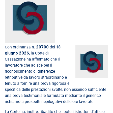
del
Lavoro
Ricerca
Iscritti
Modulistica
Norme
Con ordinanza n.
del
20700
18
e
, la Corte di
giugno 2026
Regolamenti
Cassazione ha affermato che il
ANCL
lavoratore che agisce per il
riconoscimento di differenze
Direttivo
retributive da lavoro straordinario è
Ancl
tenuto a fornire una prova rigorosa e
ENPACL
specifica delle prestazioni svolte, non essendo sufficiente
una prova testimoniale formulata mediante il generico
Previdenza
richiamo a prospetti riepilogativi delle ore lavorate.
Enpacl
La Corte ha, inoltre, ribadito che i poteri istruttori d’ufficio
A.S.G.C.D.L.