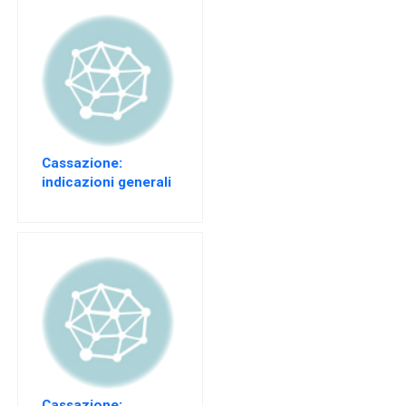
Cassazione:
indicazioni generali
del committente e
appalto
Cassazione: