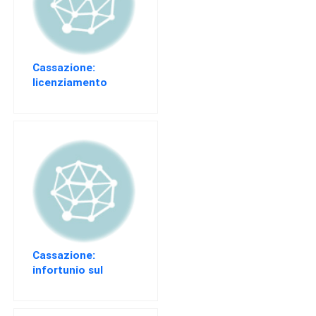
EVENTI
AREA
RISERVATA
Cassazione:
licenziamento
disciplinare e
diligenza ordinaria
Cassazione:
infortunio sul
lavoro e diabete
preesistente