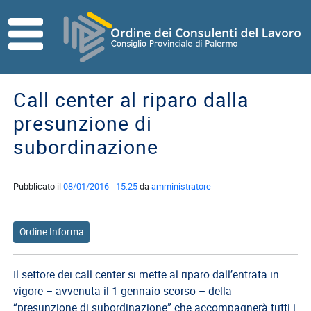
Skip to main content
HOME
ORDINE
Call center al riparo dalla
Direttivo
presunzione di
Consiglio
subordinazione
di
Disciplina
Pubblicato il
08/01/2016 - 15:25
da
amministratore
Contatti
Commissioni
Referenti
Ordine Informa
ISCRITTI
Il settore dei call center si mette al riparo dall’entrata in
I
vigore – avvenuta il 1 gennaio scorso – della
Consulenti
“presunzione di subordinazione” che accompagnerà tutti i