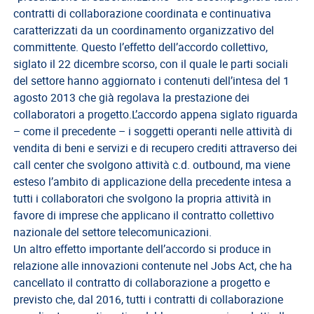
del
contratti di collaborazione coordinata e continuativa
Lavoro
caratterizzati da un coordinamento organizzativo del
committente. Questo l’effetto dell’accordo collettivo,
Ricerca
siglato il 22 dicembre scorso, con il quale le parti sociali
Iscritti
del settore hanno aggiornato i contenuti dell’intesa del 1
Modulistica
agosto 2013 che già regolava la prestazione dei
collaboratori a progetto.L’accordo appena siglato riguarda
Norme
– come il precedente – i soggetti operanti nelle attività di
e
vendita di beni e servizi e di recupero crediti attraverso dei
Regolamenti
call center che svolgono attività c.d. outbound, ma viene
ANCL
esteso l’ambito di applicazione della precedente intesa a
tutti i collaboratori che svolgono la propria attività in
Direttivo
favore di imprese che applicano il contratto collettivo
Ancl
nazionale del settore telecomunicazioni.
ENPACL
Un altro effetto importante dell’accordo si produce in
relazione alle innovazioni contenute nel Jobs Act, che ha
Previdenza
cancellato il contratto di collaborazione a progetto e
Enpacl
previsto che, dal 2016, tutti i contratti di collaborazione
A.S.G.C.D.L.