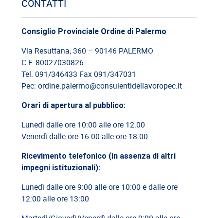
Cassazione: estorsione e insicurezza sul posto di lavoro
CONTATTI
09/06/2026
Consiglio Provinciale Ordine di Palermo
Cassazione: responsabilità del committente privato
Via Resuttana, 360 – 90146 PALERMO
C.F. 80027030826
08/06/2026
Tel. 091/346433 Fax 091/347031
Cassazione: legittimità del licenziamento con email
Pec: ordine.palermo@consulentidellavoropec.it
03/06/2026
Orari di apertura al pubblico:
Cassazione: responsabilità limitata del direttore dei lavori
Lunedì dalle ore 10:00 alle ore 12.00
Venerdì dalle ore 16:00 alle ore 18:00
26/05/2026
Cassazione: rischi relativi alla informazione-formazione
Ricevimento telefonico (in assenza di altri
impegni istituzionali):
Lunedì dalle ore 9:00 alle ore 10:00 e dalle ore
12:00 alle ore 13:00
Martedì/Giovedì/Venerdì dalle ore 9:00 alle ore