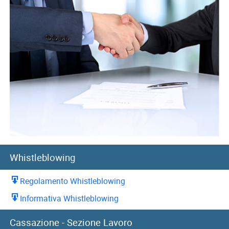
Whistleblowing
Regolamento Whistleblowing
Informativa Whistleblowing
10/07/2026
Cassazione - Sezione Lavoro
Cassazione: recupero indennità di preavviso in caso di