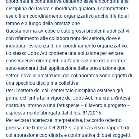
coordinata e continuativa debbano essere ricondotti alla
disciplina del lavoro subordinato qualora il committente
Direttivo
eserciti un coordinamento organizzativo anche riferito al
A.S.G.C.D.L.
tempo e a luogo della prestazione.
Documenti
Questa norma avrebbe creato grossi problemi applicativi
ASGCDL
con riferimento alle collaborazioni del settore, dove è
indubbia l’esistenza di un coordinamento organizzativo.
TIROCINANTI
Lo stesso Jobs Act contiene una soluzione per evitare
Tirocinanti
conseguenze dirompenti dall’applicazione della norma:
sono esonerati dall’applicazione della presunzione quei
Banca
settori dove le prestazioni dei collaboratori sono oggetti di
Tirocinanti
una specifica disciplina collettiva.
Modulistica
Per il settore dei call center tale disciplina esisteva già
prima dell’entrata in vigore del Jobs Act, ma era un’intesa
Normativa
costruita intorno a una fattispecie – il lavoro a progetto –
espressamente abrogata dal d.lgs. 81/2015.
COMMISSIONE
Per evitare incertezze interpretative, l’accordo odierno
DI
precisa che l’intesa del 2013 si applica verso i rapporti di
CERTIFICAZIONE
collaborazione coordinata e continuativa di quei soggetti