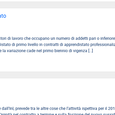
ato
ori di lavoro che occupano un numero di addetti pari o inferiore
istato di primo livello in contratti di apprendistato professionali
e la variazione cade nel primo biennio di vigenza […]
l’Inl, prevede tra le altre cose che l’attività ispettiva per il 201
o Dignità nel contratto a termine e sulla fruizione del nuovo sussi