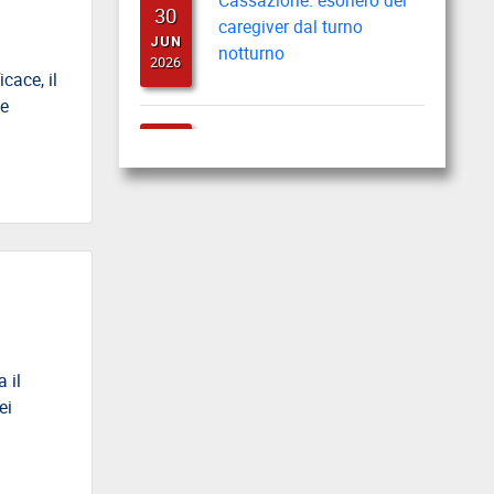
caregiver dal turno
JUN
notturno
2026
cace, il
le
Cassazione: busta paga
22
del lavoratore durante il
JUN
periodo feriale
2026
Cassazione: gli obblighi di
18
informazione e
JUN
formazione
2026
 il
Cassazione: estorsione e
ei
12
insicurezza sul posto di
JUN
lavoro
2026