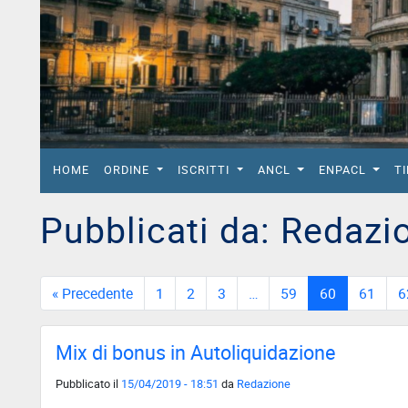
del
Lavoro
Ricerca
Iscritti
Modulistica
Norme
HOME
ORDINE
ISCRITTI
ANCL
ENPACL
T
e
Regolamenti
Pubblicati da: Redazi
ANCL
Direttivo
Ancl
« Precedente
1
2
3
…
59
60
61
6
ENPACL
Mix di bonus in Autoliquidazione
Previdenza
Enpacl
Pubblicato il
15/04/2019 - 18:51
da
Redazione
A.S.G.C.D.L.