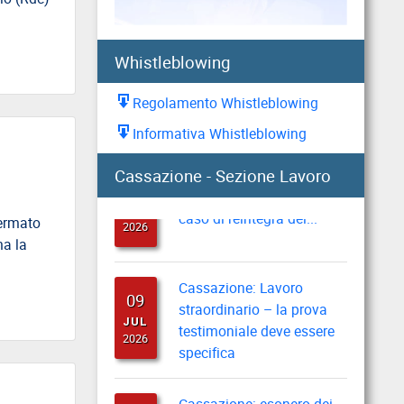
pari opportunità
2026
Whistleblowing
Assegno unico: esteso il
05
servizio di video guida
Regolamento Whistleblowing
AUG
personalizzata
2026
Informativa Whistleblowing
Cassazione: recupero
10
Cassazione - Sezione Lavoro
indennità di preavviso in
JUL
caso di reintegra del...
2026
fermato
ma la
Cassazione: Lavoro
09
straordinario – la prova
JUL
testimoniale deve essere
2026
specifica
Cassazione: esonero dei
30