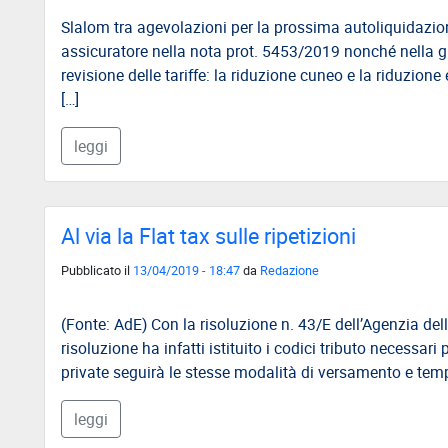
Slalom tra agevolazioni per la prossima autoliquidazione
Direttivo
assicuratore nella nota prot. 5453/2019 nonché nella gui
A.S.G.C.D.L.
revisione delle tariffe: la riduzione cuneo e la riduzione e
Documenti
[…]
ASGCDL
leggi
TIROCINANTI
Tirocinanti
Banca
Al via la Flat tax sulle ripetizioni
Tirocinanti
Pubblicato il
13/04/2019 - 18:47
da
Redazione
Modulistica
(Fonte: AdE) Con la risoluzione n. 43/E dell’Agenzia delle 
Normativa
risoluzione ha infatti istituito i codici tributo necessari
COMMISSIONE
private seguirà le stesse modalità di versamento e tempi
DI
CERTIFICAZIONE
leggi