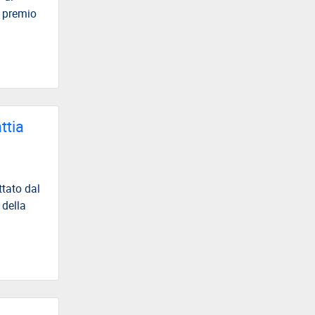
formazione
2026
l premio
ttia
ttato dal
 della