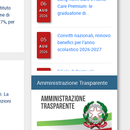
Care Premium: le
AUG
tituto
graduatorie di...
2026
ne di
07%, per
Convitti nazionali, rinnovo
05
benefici per l’anno
AUG
scolastico 2026-2027
2026
Filiale di Pozzuoli:
05
chiusura temporanea a
AUG
seguito di eventi sismici
Amministrazione Trasparente
2026
i. La
ezioni
Sisma del 4 agosto:
05
chiusura temporanea
AUG
Direzione provinciale di
2026
Pisa