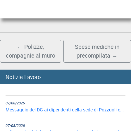
←
Polizze,
Spese mediche in
compagnie al muro
precompilata
→
07/08/2026
Notizie Lavoro
Caporalato, l'Istituto in campo nella vigilanza estiva
straordinaria
07/08/2026
Messaggio del DG ai dipendenti della sede di Pozzuoli e...
07/08/2026
Riforma disabilità: indicazioni per domande “progetto di