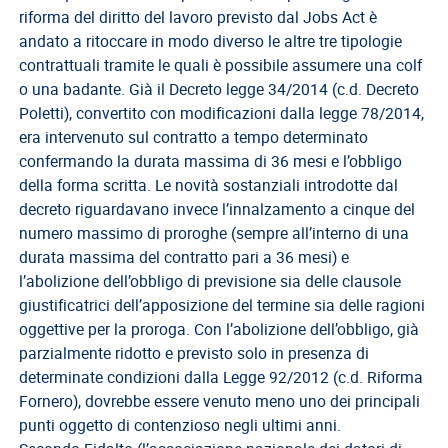
riforma del diritto del lavoro previsto dal Jobs Act è
Direttivo
andato a ritoccare in modo diverso le altre tre tipologie
A.S.G.C.D.L.
contrattuali tramite le quali è possibile assumere una colf
o una badante. Già il Decreto legge 34/2014 (c.d. Decreto
Documenti
Poletti), convertito con modificazioni dalla legge 78/2014,
ASGCDL
era intervenuto sul contratto a tempo determinato
TIROCINANTI
confermando la durata massima di 36 mesi e l’obbligo
della forma scritta. Le novità sostanziali introdotte dal
Tirocinanti
decreto riguardavano invece l’innalzamento a cinque del
Banca
numero massimo di proroghe (sempre all’interno di una
Tirocinanti
durata massima del contratto pari a 36 mesi) e
l’abolizione dell’obbligo di previsione sia delle clausole
Modulistica
giustificatrici dell’apposizione del termine sia delle ragioni
Normativa
oggettive per la proroga. Con l’abolizione dell’obbligo, già
parzialmente ridotto e previsto solo in presenza di
COMMISSIONE
determinate condizioni dalla Legge 92/2012 (c.d. Riforma
DI
Fornero), dovrebbe essere venuto meno uno dei principali
CERTIFICAZIONE
punti oggetto di contenzioso negli ultimi anni.