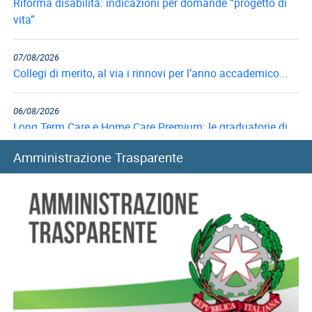
vita”
07/08/2026
Collegi di merito, al via i rinnovi per l’anno accademico...
06/08/2026
Long Term Care e Home Care Premium: le graduatorie di...
Amministrazione Trasparente
06/08/2026
Mutui ipotecari: pubblicazione graduatorie di luglio 2026
05/08/2026
Convitti nazionali, rinnovo benefici per l’anno scolastico
2026-2027
05/08/2026
Filiale di Pozzuoli: chiusura temporanea a seguito di