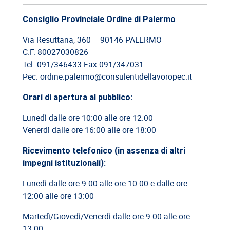
09/06/2026
Consiglio Provinciale Ordine di Palermo
Cassazione: responsabilità del committente privato
Via Resuttana, 360 – 90146 PALERMO
C.F. 80027030826
08/06/2026
Tel. 091/346433 Fax 091/347031
Cassazione: legittimità del licenziamento con email
Pec: ordine.palermo@consulentidellavoropec.it
03/06/2026
Orari di apertura al pubblico:
Cassazione: responsabilità limitata del direttore dei lavori
Lunedì dalle ore 10:00 alle ore 12.00
Venerdì dalle ore 16:00 alle ore 18:00
26/05/2026
Cassazione: rischi relativi alla informazione-formazione
Ricevimento telefonico (in assenza di altri
impegni istituzionali):
Lunedì dalle ore 9:00 alle ore 10:00 e dalle ore
12:00 alle ore 13:00
Martedì/Giovedì/Venerdì dalle ore 9:00 alle ore
13:00