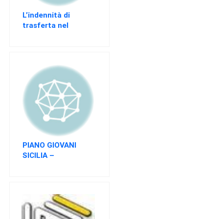
L’indennità di
trasferta nel
computo del
trattamento di fine
rapporto
PIANO GIOVANI
SICILIA –
Spostamento
finestra Agosto
2014