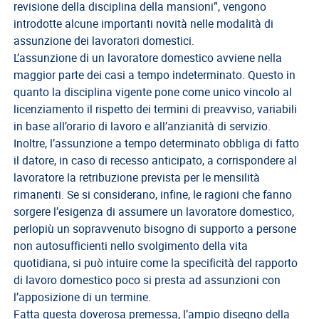
del
revisione della disciplina della mansioni”, vengono
Lavoro
introdotte alcune importanti novità nelle modalità di
assunzione dei lavoratori domestici.
Ricerca
L’assunzione di un lavoratore domestico avviene nella
Iscritti
maggior parte dei casi a tempo indeterminato. Questo in
Modulistica
quanto la disciplina vigente pone come unico vincolo al
licenziamento il rispetto dei termini di preavviso, variabili
Norme
in base all’orario di lavoro e all’anzianità di servizio.
e
Inoltre, l’assunzione a tempo determinato obbliga di fatto
Regolamenti
il datore, in caso di recesso anticipato, a corrispondere al
lavoratore la retribuzione prevista per le mensilità
ANCL
rimanenti. Se si considerano, infine, le ragioni che fanno
Direttivo
sorgere l’esigenza di assumere un lavoratore domestico,
Ancl
perlopiù un sopravvenuto bisogno di supporto a persone
non autosufficienti nello svolgimento della vita
ENPACL
quotidiana, si può intuire come la specificità del rapporto
Previdenza
di lavoro domestico poco si presta ad assunzioni con
Enpacl
l’apposizione di un termine.
Fatta questa doverosa premessa, l’ampio disegno della
A.S.G.C.D.L.