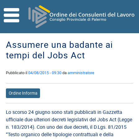
Skip to main content
HOME
ORDINE
Assumere una badante ai
Direttivo
tempi del Jobs Act
Consiglio
di
Disciplina
Pubblicato il
04/08/2015 - 09:30
da
amministratore
Contatti
Ordine Informa
Commissioni
Referenti
Lo scorso 24 giugno sono stati pubblicati in Gazzetta
ISCRITTI
ufficiale due ulteriori decreti legislativi del Jobs Act (Legge
I
n. 183/2014). Con uno dei due decreti, il D.Lgs. 81/2015
Consulenti
“Testo organico delle tipologie contrattuali e della