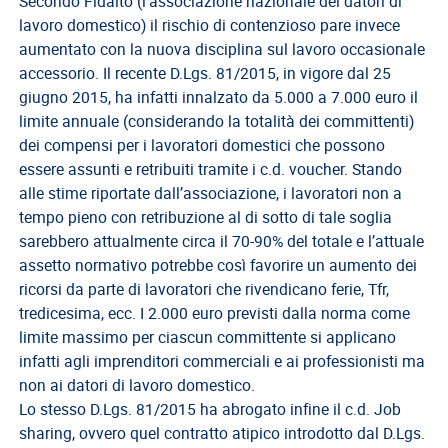
EVENTI
Secondo Fidalto (l’associazione nazionale dei datori di
lavoro domestico) il rischio di contenzioso pare invece
AREA
aumentato con la nuova disciplina sul lavoro occasionale
RISERVATA
accessorio. Il recente D.Lgs. 81/2015, in vigore dal 25
giugno 2015, ha infatti innalzato da 5.000 a 7.000 euro il
limite annuale (considerando la totalità dei committenti)
dei compensi per i lavoratori domestici che possono
essere assunti e retribuiti tramite i c.d. voucher. Stando
alle stime riportate dall’associazione, i lavoratori non a
tempo pieno con retribuzione al di sotto di tale soglia
sarebbero attualmente circa il 70-90% del totale e l’attuale
assetto normativo potrebbe così favorire un aumento dei
ricorsi da parte di lavoratori che rivendicano ferie, Tfr,
tredicesima, ecc. I 2.000 euro previsti dalla norma come
limite massimo per ciascun committente si applicano
infatti agli imprenditori commerciali e ai professionisti ma
non ai datori di lavoro domestico.
Lo stesso D.Lgs. 81/2015 ha abrogato infine il c.d. Job
sharing, ovvero quel contratto atipico introdotto dal D.Lgs.