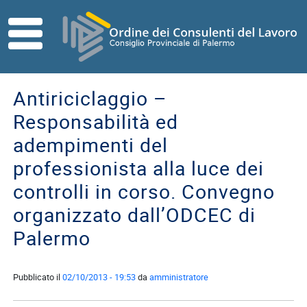
Skip to main content
HOME
ORDINE
Antiriciclaggio –
Direttivo
Responsabilità ed
Consiglio
adempimenti del
di
Disciplina
professionista alla luce dei
controlli in corso. Convegno
Contatti
organizzato dall’ODCEC di
Commissioni
Referenti
Palermo
ISCRITTI
Pubblicato il
02/10/2013 - 19:53
da
amministratore
I
Consulenti