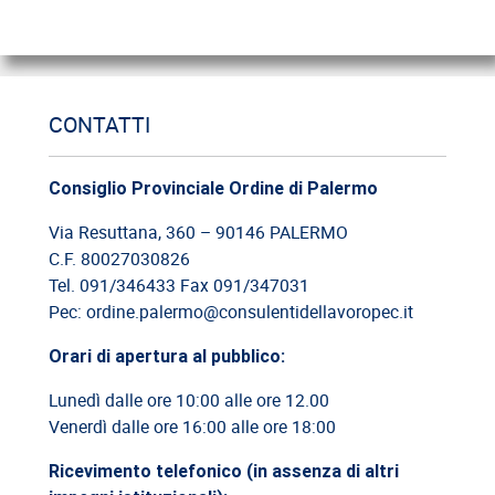
18/06/2026
Cassazione: gli obblighi di informazione e formazione
12/06/2026
CONTATTI
Cassazione: estorsione e insicurezza sul posto di lavoro
Consiglio Provinciale Ordine di Palermo
09/06/2026
Cassazione: responsabilità del committente privato
Via Resuttana, 360 – 90146 PALERMO
C.F. 80027030826
08/06/2026
Tel. 091/346433 Fax 091/347031
Cassazione: legittimità del licenziamento con email
Pec: ordine.palermo@consulentidellavoropec.it
Orari di apertura al pubblico:
03/06/2026
Cassazione: responsabilità limitata del direttore dei lavori
Lunedì dalle ore 10:00 alle ore 12.00
Venerdì dalle ore 16:00 alle ore 18:00
26/05/2026
Cassazione: rischi relativi alla informazione-formazione
Ricevimento telefonico (in assenza di altri