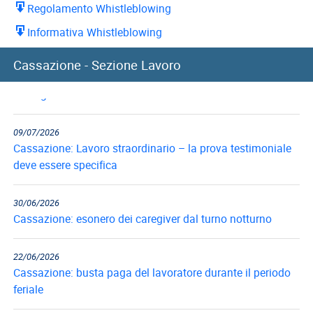
Regolamento Whistleblowing
Informativa Whistleblowing
10/07/2026
Cassazione - Sezione Lavoro
Cassazione: recupero indennità di preavviso in caso di
reintegra del...
09/07/2026
Cassazione: Lavoro straordinario – la prova testimoniale
deve essere specifica
30/06/2026
Cassazione: esonero dei caregiver dal turno notturno
22/06/2026
Cassazione: busta paga del lavoratore durante il periodo
feriale