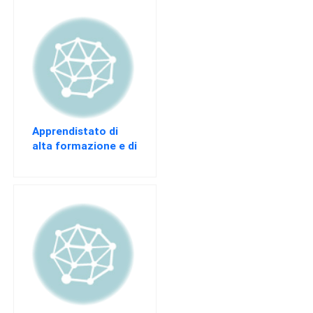
EVENTI
AREA
RISERVATA
Apprendistato di
alta formazione e di
ricerca: disciplina e
vantaggi