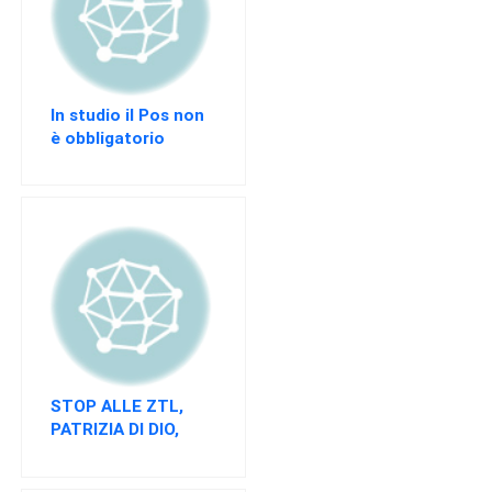
Direttivo
A.S.G.C.D.L.
Documenti
In studio il Pos non
ASGCDL
è obbligatorio
TIROCINANTI
Tirocinanti
Banca
Tirocinanti
Modulistica
Normativa
COMMISSIONE
STOP ALLE ZTL,
DI
PATRIZIA DI DIO,
CERTIFICAZIONE
CONFCOMMERCIO
PALERMO