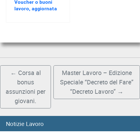
Voucher o buoni
lavoro, aggiornata
la procedura
telematica INPS
←
Corsa al
Master Lavoro – Edizione
bonus
Speciale “Decreto del Fare”
assunzioni per
“Decreto Lavoro”
→
giovani.
08/08/2026
Notizie Lavoro
8 agosto, Giornata nazionale sacrificio del lavoro italiano
nel mondo