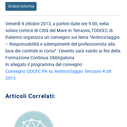
del
Ordine Informa
Lavoro
Ricerca
Venerdì 4 ottobre 2013, a partire dalle ore 9:00, nella
Iscritti
solare cornice di Città del Mare in Terrasini, l’ODCEC di
Modulistica
Palermo organizza un convegno sul tema “Antiriciclaggio
– Responsabilità e adempimenti del professionista alla
Norme
luce dei controlli in corso”. L’evento sarà valido ai fini della
e
Formazione Continua Obbligatoria.
Regolamenti
In allegato il programma del convegno
ANCL
Convegno ODCEC PA su Antiriciclaggio Terrasini 4 ott
2013
Direttivo
Ancl
Articoli Correlati:
ENPACL
Previdenza
Enpacl
A.S.G.C.D.L.