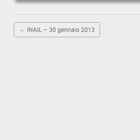
EVENTI
AREA
RISERVATA
←
INAIL – 30 gennaio 2013