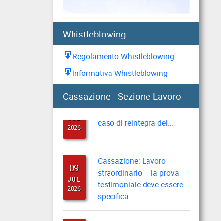
AUG
Direzione provinciale di
2026
Pisa
Whistleblowing
Prestiti: i criteri di
05
Regolamento Whistleblowing
valutazione in caso di
AUG
altre trattenute
Informativa Whistleblowing
2026
Cassazione: recupero
Cassazione - Sezione Lavoro
10
indennità di preavviso in
JUL
caso di reintegra del...
2026
Cassazione: Lavoro
09
straordinario – la prova
JUL
testimoniale deve essere
2026
specifica
Cassazione: esonero dei