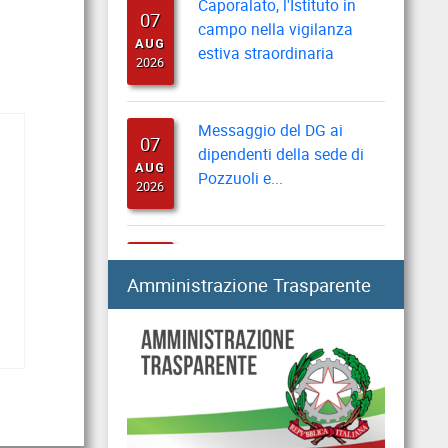
07
campo nella vigilanza
AUG
estiva straordinaria
2026
Messaggio del DG ai
07
dipendenti della sede di
AUG
Pozzuoli e...
2026
Riforma disabilità:
07
indicazioni per domande
AUG
Amministrazione Trasparente
“progetto di vita”
2026
Long Term Care e Home
06
Care Premium: le
AUG
graduatorie di...
2026