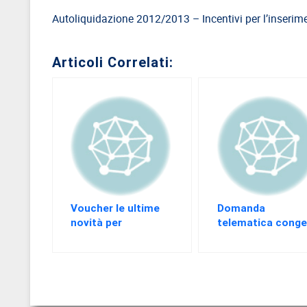
Autoliquidazione 2012/2013 – Incentivi per l’inserimen
Direttivo
A.S.G.C.D.L.
Articoli Correlati:
Documenti
ASGCDL
TIROCINANTI
Tirocinanti
Banca
Tirocinanti
Modulistica
Voucher le ultime
Domanda
novità per
telematica conge
Normativa
l’acquisto e la
di maternità e
COMMISSIONE
riscossione in
parentali
DI
banca
CERTIFICAZIONE