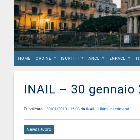
del
Lavoro
Ricerca
Iscritti
Modulistica
Norme
HOME
ORDINE
ISCRITTI
ANCL
ENPACL
T
e
Regolamenti
ANCL
INAIL – 30 gennaio
Direttivo
Ancl
ENPACL
Pubblicato il
30/01/2013 - 15:08
da
INAIL - Ultimi inserimenti
Previdenza
Enpacl
News Lavoro
A.S.G.C.D.L.