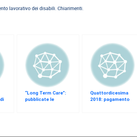
to lavorativo dei disabili. Chiarimenti.
“Long Term Care”:
Quattordicesima
di
pubblicate le
2018: pagamento
graduatorie
con la rata di
dicembre 2017
pensione di luglio