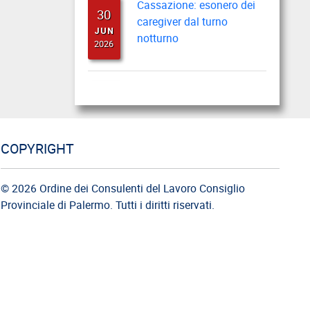
30
caregiver dal turno
JUN
notturno
2026
Cassazione: busta paga
22
del lavoratore durante il
JUN
periodo feriale
2026
COPYRIGHT
Cassazione: gli obblighi di
18
informazione e
© 2026 Ordine dei Consulenti del Lavoro Consiglio
JUN
formazione
Provinciale di Palermo. Tutti i diritti riservati.
2026
Cassazione: estorsione e
12
insicurezza sul posto di
JUN
lavoro
2026