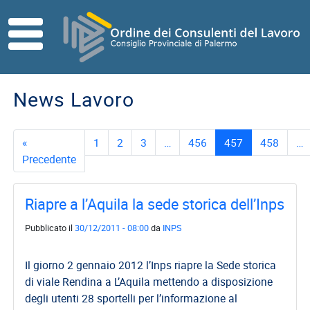
Skip to main content
HOME
ORDINE
News Lavoro
Direttivo
Consiglio
«
1
2
3
…
456
457
458
…
di
Precedente
Disciplina
Contatti
Riapre a l’Aquila la sede storica dell’Inps
Commissioni
Pubblicato il
30/12/2011 - 08:00
da
INPS
Referenti
ISCRITTI
Il giorno 2 gennaio 2012 l’Inps riapre la Sede storica
di viale Rendina a L’Aquila mettendo a disposizione
I
degli utenti 28 sportelli per l’informazione al
Consulenti