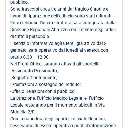
pubblico.
del
Sono trascorsi circa tre anni dal tragico 6 aprile e i
Lavoro
lavori di riparazione dell’edificio sono stati ultimati.
Ricerca
Entro febbraio l’intera struttura sarà inaugurata dalla
Iscritti
Direzione Regionale Abruzzo con il rientro negli uffici
di tutto il personale.
Modulistica
Il servizio informativo agli utenti, già attivo dal 2
Norme
gennaio, sarà operativo dal lunedì al venerdì, con
e
orario 8.30 – 12.00.
Regolamenti
Nel Front-Office, saranno attivati gli sportelli:
-Assicurato-Pensionato;
ANCL
-Soggetto Contribuente;
Direttivo
-Prestazioni a sostegno del reddito;
Ancl
-Ufficio Relazioni con il pubblico.
La Direzione, l’Ufficio Medico Legale e l’Ufficio
ENPACL
Legale resteranno per il momento ubicati in Via
Previdenza
Strinella 2/F.
Enpacl
Con la riapertura degli sportelli di viale Rendina,
cesseranno di essere operativi i punti d’informazione
A.S.G.C.D.L.