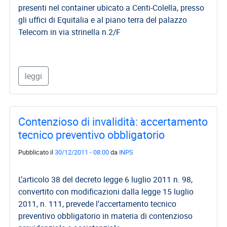
presenti nel container ubicato a Centi-Colella, presso
Direttivo
gli uffici di Equitalia e al piano terra del palazzo
A.S.G.C.D.L.
Telecom in via strinella n.2/F
Documenti
ASGCDL
leggi
TIROCINANTI
Tirocinanti
Banca
Contenzioso di invalidità: accertamento
Tirocinanti
tecnico preventivo obbligatorio
Modulistica
Pubblicato il
30/12/2011 - 08:00
da
INPS
Normativa
L’articolo 38 del decreto legge 6 luglio 2011 n. 98,
COMMISSIONE
convertito con modificazioni dalla legge 15 luglio
DI
2011, n. 111, prevede l’accertamento tecnico
CERTIFICAZIONE
preventivo obbligatorio in materia di contenzioso