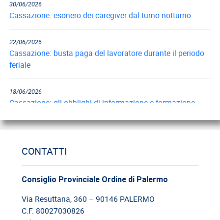
Cassazione: esonero dei caregiver dal turno notturno
22/06/2026
Cassazione: busta paga del lavoratore durante il periodo
feriale
18/06/2026
Cassazione: gli obblighi di informazione e formazione
12/06/2026
Cassazione: estorsione e insicurezza sul posto di lavoro
CONTATTI
09/06/2026
Cassazione: responsabilità del committente privato
Consiglio Provinciale Ordine di Palermo
Via Resuttana, 360 – 90146 PALERMO
08/06/2026
C.F. 80027030826
Cassazione: legittimità del licenziamento con email