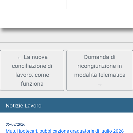
lavoratori in CIGS: in
vigore il DM con le
sanzioni
←
La nuova
Domanda di
conciliazione di
ricongiunzione in
lavoro: come
modalità telematica
funziona
→
Notizie Lavoro
06/08/2026
Mutui ipotecari: pubblicazione graduatorie di luglio 2026