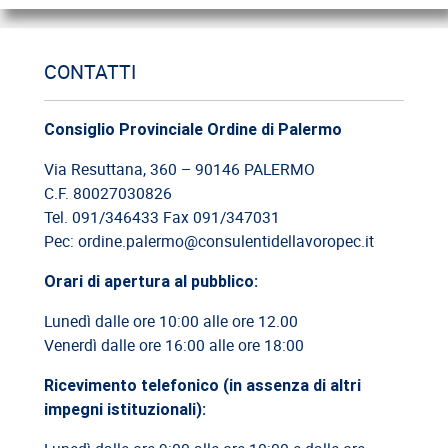
12/06/2026
Cassazione: estorsione e insicurezza sul posto di lavoro
CONTATTI
09/06/2026
Consiglio Provinciale Ordine di Palermo
Cassazione: responsabilità del committente privato
Via Resuttana, 360 – 90146 PALERMO
C.F. 80027030826
08/06/2026
Tel. 091/346433 Fax 091/347031
Cassazione: legittimità del licenziamento con email
Pec: ordine.palermo@consulentidellavoropec.it
03/06/2026
Orari di apertura al pubblico:
Cassazione: responsabilità limitata del direttore dei lavori
Lunedì dalle ore 10:00 alle ore 12.00
Venerdì dalle ore 16:00 alle ore 18:00
26/05/2026
Cassazione: rischi relativi alla informazione-formazione
Ricevimento telefonico (in assenza di altri
impegni istituzionali):