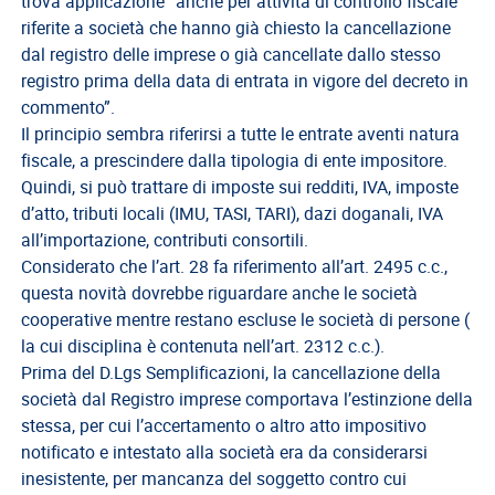
EVENTI
trova applicazione “anche per attività di controllo fiscale
riferite a società che hanno già chiesto la cancellazione
AREA
dal registro delle imprese o già cancellate dallo stesso
RISERVATA
registro prima della data di entrata in vigore del decreto in
commento”.
Il principio sembra riferirsi a tutte le entrate aventi natura
fiscale, a prescindere dalla tipologia di ente impositore.
Quindi, si può trattare di imposte sui redditi, IVA, imposte
d’atto, tributi locali (IMU, TASI, TARI), dazi doganali, IVA
all’importazione, contributi consortili.
Considerato che l’art. 28 fa riferimento all’art. 2495 c.c.,
questa novità dovrebbe riguardare anche le società
cooperative mentre restano escluse le società di persone (
la cui disciplina è contenuta nell’art. 2312 c.c.).
Prima del D.Lgs Semplificazioni, la cancellazione della
società dal Registro imprese comportava l’estinzione della
stessa, per cui l’accertamento o altro atto impositivo
notificato e intestato alla società era da considerarsi
inesistente, per mancanza del soggetto contro cui