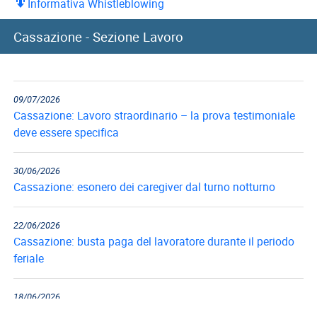
Informativa Whistleblowing
10/07/2026
Cassazione - Sezione Lavoro
Cassazione: recupero indennità di preavviso in caso di
reintegra del...
09/07/2026
Cassazione: Lavoro straordinario – la prova testimoniale
deve essere specifica
30/06/2026
Cassazione: esonero dei caregiver dal turno notturno
22/06/2026
Cassazione: busta paga del lavoratore durante il periodo
feriale
18/06/2026
Cassazione: gli obblighi di informazione e formazione