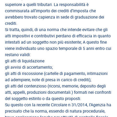
superiore a quelli tributari. La responsabilità è
Direttivo
commisurata all’importo dei crediti d’imposta che
A.S.G.C.D.L.
avrebbero trovato capienza in sede di graduazione dei
crediti.
Documenti
Si tratta, quindi, di una norma che intende evitare che gli
ASGCDL
atti impositivi e contributivi perdano di efficacia in quanto
TIROCINANTI
intestati ad un soggetto non più esistente; A questo fine
viene individuato uno spazio temporale di 5 anni entro cui
Tirocinanti
restano validi:
Banca
gli atti di liquidazione
Tirocinanti
gli avvisi di accertamento;
gli atti di riscossione (cartelle di pagamento, intimazioni
Modulistica
ad adempiere, note di presa in carico di crediti);
Normativa
gli atti del contenzioso (ricorsi, memorie, deposito degli
atti, appelli, produzioni documentali.) formati nei confronti
COMMISSIONE
del soggetto estinto o da questo proposti.
DI
Su questo con la recente Circolare n 31/2014, l’Agenzia ha
CERTIFICAZIONE
precisato che la norma, essendo di natura procedurale,