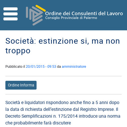
Skip to main content
HOME
ORDINE
Società: estinzione si, ma non
Direttivo
troppo
Consiglio
di
Disciplina
Pubblicato il
20/01/2015 - 09:53
da
amministratore
Contatti
Ordine Informa
Commissioni
Referenti
Società e liquidatori rispondono anche fino a 5 anni dopo
ISCRITTI
la data di richiesta dell’estinzione dal Registro Imprese. Il
I
Decreto Semplificazioni n. 175/2014 introduce una norma
Consulenti
che probabilmente farà discutere