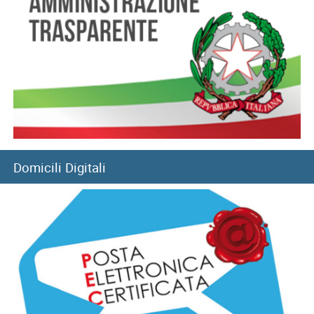
05/08/2026
Fondo Telecomunicazioni: principali contenuti e istruzioni
contabili
05/08/2026
Fondo Casalinghe: chiusura conto corrente per
versamento contributi
Domicili Digitali
05/08/2026
Maternità e lavoro: l’impegno per un futuro di pari
opportunità
05/08/2026
Assegno unico: esteso il servizio di video guida
personalizzata