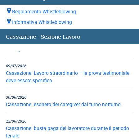
Regolamento Whistleblowing
Informativa Whistleblowing
10/07/2026
Cassazione - Sezione Lavoro
Cassazione: recupero indennità di preavviso in caso di
reintegra del...
09/07/2026
Cassazione: Lavoro straordinario – la prova testimoniale
deve essere specifica
30/06/2026
Cassazione: esonero dei caregiver dal turno notturno
22/06/2026
Cassazione: busta paga del lavoratore durante il periodo
feriale