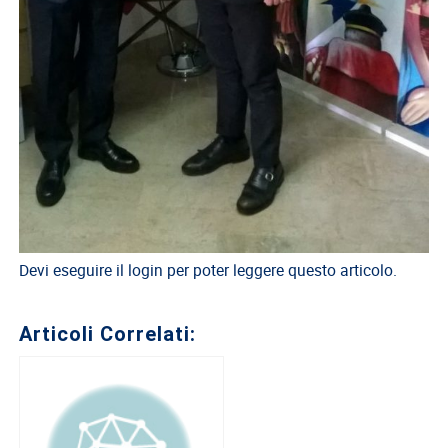
Direttivo
A.S.G.C.D.L.
Documenti
ASGCDL
TIROCINANTI
Tirocinanti
Banca
Tirocinanti
Devi eseguire il login per poter leggere questo articolo.
Modulistica
Normativa
Articoli Correlati:
COMMISSIONE
DI
CERTIFICAZIONE