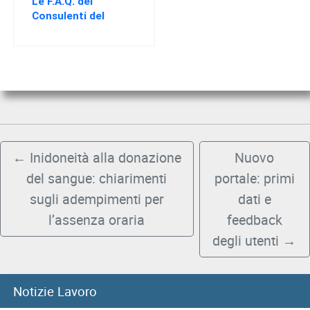
Le F.A.Q. dei
Consulenti del
Lavoro di Palermo
←
Inidoneità alla donazione
Nuovo
del sangue: chiarimenti
portale: primi
sugli adempimenti per
dati e
l’assenza oraria
feedback
degli utenti
→
Notizie Lavoro