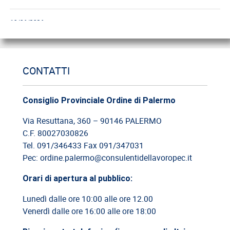
18/06/2026
Cassazione: gli obblighi di informazione e formazione
12/06/2026
CONTATTI
Cassazione: estorsione e insicurezza sul posto di lavoro
Consiglio Provinciale Ordine di Palermo
09/06/2026
Cassazione: responsabilità del committente privato
Via Resuttana, 360 – 90146 PALERMO
C.F. 80027030826
08/06/2026
Tel. 091/346433 Fax 091/347031
Cassazione: legittimità del licenziamento con email
Pec: ordine.palermo@consulentidellavoropec.it
Orari di apertura al pubblico:
03/06/2026
Cassazione: responsabilità limitata del direttore dei lavori
Lunedì dalle ore 10:00 alle ore 12.00
Venerdì dalle ore 16:00 alle ore 18:00
26/05/2026
Cassazione: rischi relativi alla informazione-formazione