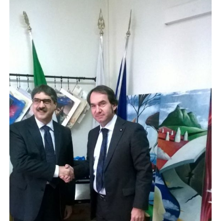
del
Lavoro
Ricerca
Iscritti
Modulistica
Norme
e
Regolamenti
ANCL
Direttivo
Ancl
ENPACL
Previdenza
Enpacl
A.S.G.C.D.L.