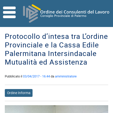
Skip to main content
HOME
ORDINE
Protocollo d’intesa tra L’ordine
Direttivo
Provinciale e la Cassa Edile
Consiglio
Palermitana Intersindacale
di
Disciplina
Mutualità ed Assistenza
Contatti
Pubblicato il
03/04/2017 - 16:44
da
amministratore
Commissioni
Referenti
Ordine Informa
ISCRITTI
I
Consulenti