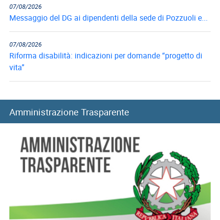
07/08/2026
Messaggio del DG ai dipendenti della sede di Pozzuoli e...
07/08/2026
Riforma disabilità: indicazioni per domande “progetto di
vita”
07/08/2026
Collegi di merito, al via i rinnovi per l’anno accademico...
Amministrazione Trasparente
06/08/2026
Long Term Care e Home Care Premium: le graduatorie di...
06/08/2026
Mutui ipotecari: pubblicazione graduatorie di luglio 2026
05/08/2026
Sisma del 4 agosto: chiusura temporanea Direzione