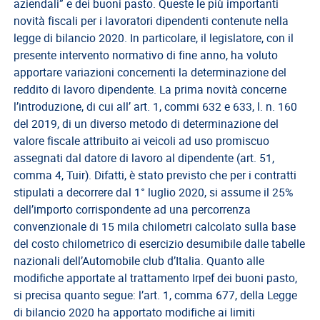
aziendali” e dei buoni pasto. Queste le più importanti
del
novità fiscali per i lavoratori dipendenti contenute nella
Lavoro
legge di bilancio 2020. In particolare, il legislatore, con il
Ricerca
presente intervento normativo di fine anno, ha voluto
Iscritti
apportare variazioni concernenti la determinazione del
reddito di lavoro dipendente. La prima novità concerne
Modulistica
l’introduzione, di cui all’ art. 1, commi 632 e 633, l. n. 160
Norme
del 2019, di un diverso metodo di determinazione del
e
valore fiscale attribuito ai veicoli ad uso promiscuo
Regolamenti
assegnati dal datore di lavoro al dipendente (art. 51,
comma 4, Tuir). Difatti, è stato previsto che per i contratti
ANCL
stipulati a decorrere dal 1° luglio 2020, si assume il 25%
Direttivo
dell’importo corrispondente ad una percorrenza
Ancl
convenzionale di 15 mila chilometri calcolato sulla base
del costo chilometrico di esercizio desumibile dalle tabelle
ENPACL
nazionali dell’Automobile club d’Italia. Quanto alle
Previdenza
modifiche apportate al trattamento Irpef dei buoni pasto,
Enpacl
si precisa quanto segue: l’art. 1, comma 677, della Legge
di bilancio 2020 ha apportato modifiche ai limiti
A.S.G.C.D.L.