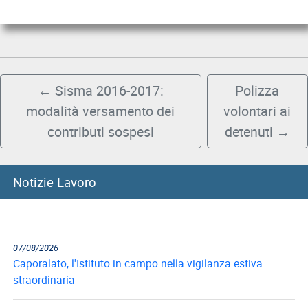
←
Sisma 2016-2017:
Polizza
modalità versamento dei
volontari ai
contributi sospesi
detenuti
→
08/08/2026
Notizie Lavoro
8 agosto, Giornata nazionale sacrificio del lavoro italiano
nel mondo
07/08/2026
Caporalato, l'Istituto in campo nella vigilanza estiva
straordinaria