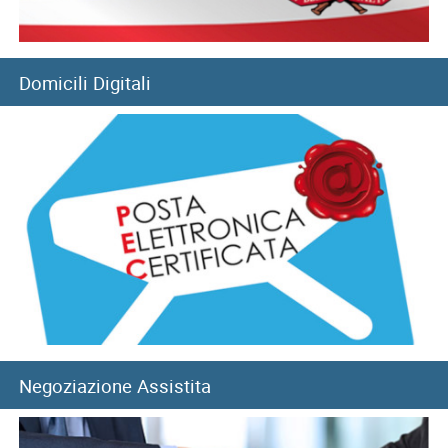
provinciale di Pisa
05/08/2026
Domicili Digitali
Convitti nazionali, rinnovo benefici per l’anno scolastico
2026-2027
05/08/2026
Filiale di Pozzuoli: chiusura temporanea a seguito di
eventi sismici
Negoziazione Assistita