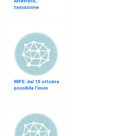
Arretrato,
tassazione
ordinaria
INPS: dal 10 ottobre
possibile l’invio
delle istanze per
l’incentivo
“Garanzia Giovani”