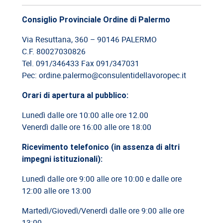
09/06/2026
Consiglio Provinciale Ordine di Palermo
Cassazione: responsabilità del committente privato
Via Resuttana, 360 – 90146 PALERMO
C.F. 80027030826
08/06/2026
Tel. 091/346433 Fax 091/347031
Cassazione: legittimità del licenziamento con email
Pec: ordine.palermo@consulentidellavoropec.it
Orari di apertura al pubblico:
03/06/2026
Cassazione: responsabilità limitata del direttore dei lavori
Lunedì dalle ore 10:00 alle ore 12.00
Venerdì dalle ore 16:00 alle ore 18:00
26/05/2026
Cassazione: rischi relativi alla informazione-formazione
Ricevimento telefonico (in assenza di altri
impegni istituzionali):
Lunedì dalle ore 9:00 alle ore 10:00 e dalle ore
12:00 alle ore 13:00
Martedì/Giovedì/Venerdì dalle ore 9:00 alle ore
13:00