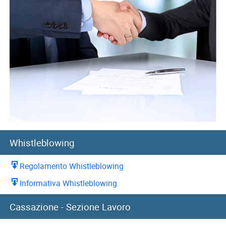
Whistleblowing
Regolamento Whistleblowing
Informativa Whistleblowing
10/07/2026
Cassazione - Sezione Lavoro
Cassazione: recupero indennità di preavviso in caso di
reintegra del...