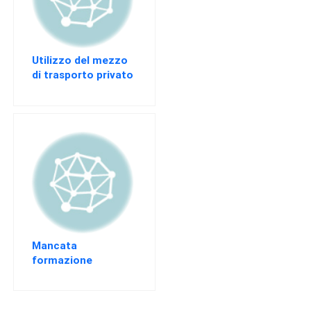
Utilizzo del mezzo
di trasporto privato
ed infortunio “in
itinere”
Mancata
formazione
lavoratori in CIGS: in
vigore il DM con le
sanzioni