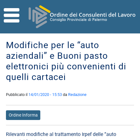
Skip to main content
HOME
ORDINE
Modifiche per le “auto
Direttivo
aziendali” e Buoni pasto
Consiglio
elettronici più convenienti di
di
Disciplina
quelli cartacei
Contatti
Pubblicato il
14/01/2020 - 15:53
da
Redazione
Commissioni
Referenti
Ordine Informa
ISCRITTI
I
Rilevanti modifiche al trattamento Irpef delle “auto
Consulenti