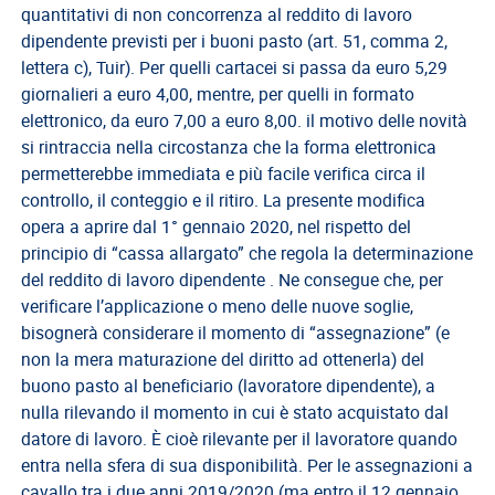
quantitativi di non concorrenza al reddito di lavoro
Direttivo
dipendente previsti per i buoni pasto (art. 51, comma 2,
A.S.G.C.D.L.
lettera c), Tuir). Per quelli cartacei si passa da euro 5,29
giornalieri a euro 4,00, mentre, per quelli in formato
Documenti
elettronico, da euro 7,00 a euro 8,00. il motivo delle novità
ASGCDL
si rintraccia nella circostanza che la forma elettronica
TIROCINANTI
permetterebbe immediata e più facile verifica circa il
controllo, il conteggio e il ritiro. La presente modifica
Tirocinanti
opera a aprire dal 1° gennaio 2020, nel rispetto del
principio di “cassa allargato” che regola la determinazione
Banca
del reddito di lavoro dipendente . Ne consegue che, per
Tirocinanti
verificare l’applicazione o meno delle nuove soglie,
Modulistica
bisognerà considerare il momento di “assegnazione” (e
non la mera maturazione del diritto ad ottenerla) del
Normativa
buono pasto al beneficiario (lavoratore dipendente), a
COMMISSIONE
nulla rilevando il momento in cui è stato acquistato dal
DI
datore di lavoro. È cioè rilevante per il lavoratore quando
CERTIFICAZIONE
entra nella sfera di sua disponibilità. Per le assegnazioni a
cavallo tra i due anni 2019/2020 (ma entro il 12 gennaio