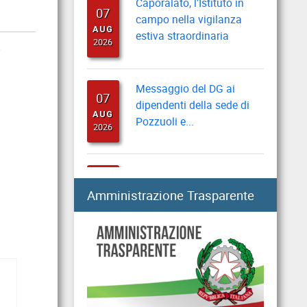
07
campo nella vigilanza
AUG
estiva straordinaria
2026
Messaggio del DG ai
07
dipendenti della sede di
AUG
Pozzuoli e...
2026
Riforma disabilità:
07
indicazioni per domande
AUG
Amministrazione Trasparente
“progetto di vita”
2026
Collegi di merito, al via i
07
rinnovi per l’anno
AUG
accademico...
2026