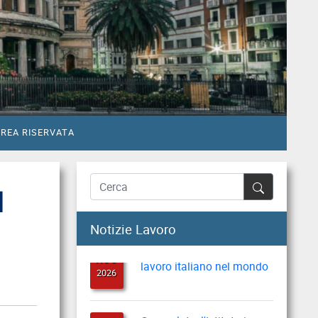
REA RISERVATA
l
8 agosto, Giornata
Notizie Lavoro
08
nazionale sacrificio del
AUG
lavoro italiano nel mondo
2026
Caporalato, l'Istituto in