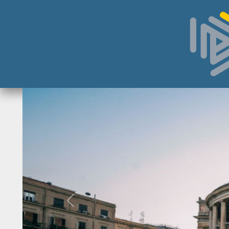
Skip to main content
HOME
ORDINE
Direttivo
Consiglio
di
Disciplina
Contatti
Commissioni
Referenti
ISCRITTI
Previous
I
Consulenti