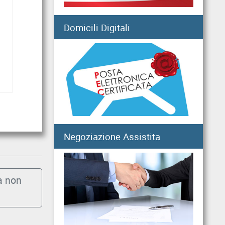
Long Term Care e Home
Domicili Digitali
06
Care Premium: le
AUG
graduatorie di...
2026
Mutui ipotecari:
06
pubblicazione graduatorie
AUG
di luglio 2026
2026
Negoziazione Assistita
Filiale di Pozzuoli:
05
chiusura temporanea a
AUG
seguito di eventi sismici
2026
a non
Sisma del 4 agosto:
05
chiusura temporanea