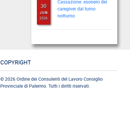
30
caregiver dal turno
JUN
notturno
2026
Cassazione: busta paga
22
del lavoratore durante il
JUN
periodo feriale
2026
COPYRIGHT
Cassazione: gli obblighi di
18
informazione e
© 2026 Ordine dei Consulenti del Lavoro Consiglio
JUN
formazione
Provinciale di Palermo. Tutti i diritti riservati.
2026
Cassazione: estorsione e
12
insicurezza sul posto di
JUN
lavoro
2026