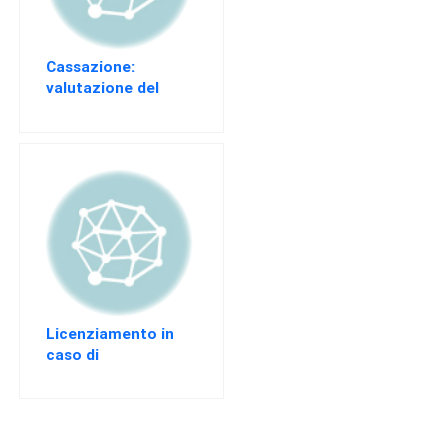
EVENTI
AREA
RISERVATA
Cassazione:
valutazione del
giustificato motivo
oggettivo
Licenziamento in
caso di
apprezzamenti e
pacca alla collega