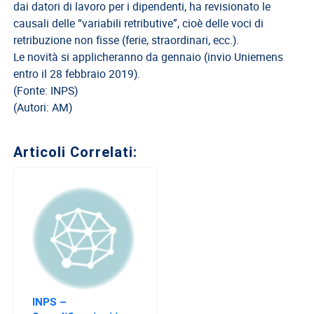
del
dai datori di lavoro per i dipendenti, ha revisionato le
Lavoro
causali delle “variabili retributive”, cioè delle voci di
retribuzione non fisse (ferie, straordinari, ecc.).
Ricerca
Le novità si applicheranno da gennaio (invio Uniemens
Iscritti
entro il 28 febbraio 2019).
Modulistica
(Fonte: INPS)
(Autori: AM)
Norme
e
Regolamenti
Articoli Correlati:
ANCL
Direttivo
Ancl
ENPACL
Previdenza
Enpacl
INPS –
A.S.G.C.D.L.