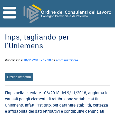
Skip to main content
HOME
ORDINE
Inps, tagliando per
Direttivo
l’Uniemens
Consiglio
di
Disciplina
Pubblicato il
10/11/2018 - 19:10
da
amministratore
Contatti
Ordine Informa
Commissioni
Referenti
L’Inps nella circolare 106/2018 del 9/11/2018, aggiorna le
ISCRITTI
causali per gli elementi di retribuzione variabile ai fini
I
Uniemens. Infatti l’istituto, per garantire stabilità, certezza
Consulenti
e affidabilità dei dati retributivi e contributivi denunciati