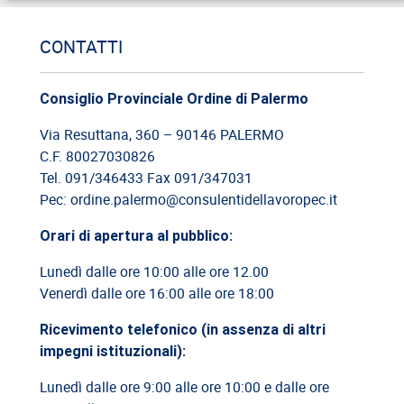
12/06/2026
CONTATTI
Cassazione: estorsione e insicurezza sul posto di lavoro
09/06/2026
Consiglio Provinciale Ordine di Palermo
Cassazione: responsabilità del committente privato
Via Resuttana, 360 – 90146 PALERMO
C.F. 80027030826
08/06/2026
Tel. 091/346433 Fax 091/347031
Cassazione: legittimità del licenziamento con email
Pec: ordine.palermo@consulentidellavoropec.it
03/06/2026
Orari di apertura al pubblico:
Cassazione: responsabilità limitata del direttore dei lavori
Lunedì dalle ore 10:00 alle ore 12.00
Venerdì dalle ore 16:00 alle ore 18:00
26/05/2026
Cassazione: rischi relativi alla informazione-formazione
Ricevimento telefonico (in assenza di altri
impegni istituzionali):
Lunedì dalle ore 9:00 alle ore 10:00 e dalle ore