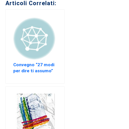
del
Articoli Correlati:
Lavoro
Ricerca
Iscritti
Modulistica
Norme
e
Regolamenti
Convegno “27 modi
per dire ti assumo”
ANCL
– Le slide
Direttivo
Ancl
ENPACL
Previdenza
Enpacl
A.S.G.C.D.L.