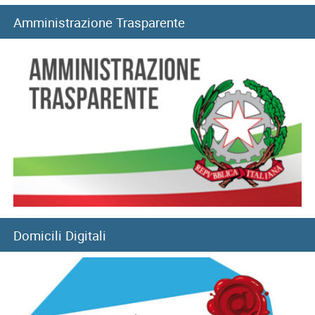
Collegi di merito, al via i rinnovi per l’anno accademico...
Amministrazione Trasparente
06/08/2026
Long Term Care e Home Care Premium: le graduatorie di...
06/08/2026
Mutui ipotecari: pubblicazione graduatorie di luglio 2026
05/08/2026
Convitti nazionali, rinnovo benefici per l’anno scolastico
2026-2027
05/08/2026
Domicili Digitali
Filiale di Pozzuoli: chiusura temporanea a seguito di
eventi sismici
05/08/2026
Sisma del 4 agosto: chiusura temporanea Direzione