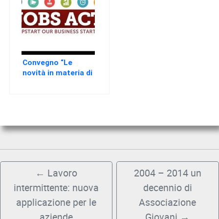
EVENTI
AREA
RISERVATA
Convegno “Le
novità in materia di
lavoro dal “Jobs
Act” alla riduzione
del Cuneo Fiscale” –
ventisette maggio
duemilaquattordici
– Addaura Hotel
Residence
Congressi
←
Lavoro
2004 – 2014 un
intermittente: nuova
decennio di
applicazione per le
Associazione
aziende
Giovani
→