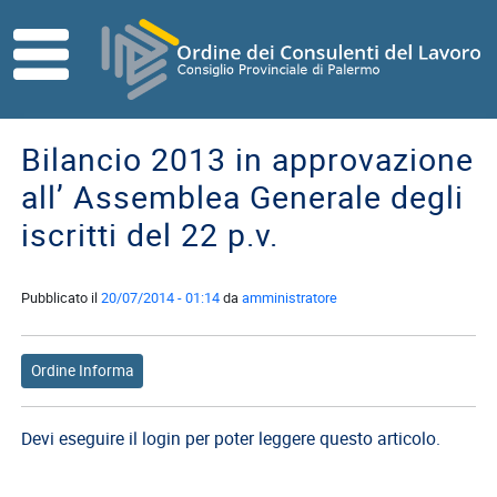
Skip to main content
HOME
ORDINE
Bilancio 2013 in approvazione
Direttivo
all’ Assemblea Generale degli
Consiglio
iscritti del 22 p.v.
di
Disciplina
Pubblicato il
20/07/2014 - 01:14
da
amministratore
Contatti
Commissioni
Referenti
Ordine Informa
ISCRITTI
Devi eseguire il login per poter leggere questo articolo.
I
Consulenti