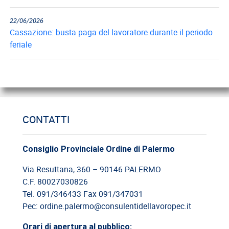
22/06/2026
Cassazione: busta paga del lavoratore durante il periodo
feriale
18/06/2026
Cassazione: gli obblighi di informazione e formazione
12/06/2026
CONTATTI
Cassazione: estorsione e insicurezza sul posto di lavoro
Consiglio Provinciale Ordine di Palermo
09/06/2026
Cassazione: responsabilità del committente privato
Via Resuttana, 360 – 90146 PALERMO
C.F. 80027030826
08/06/2026
Tel. 091/346433 Fax 091/347031
Cassazione: legittimità del licenziamento con email
Pec: ordine.palermo@consulentidellavoropec.it
Orari di apertura al pubblico:
03/06/2026