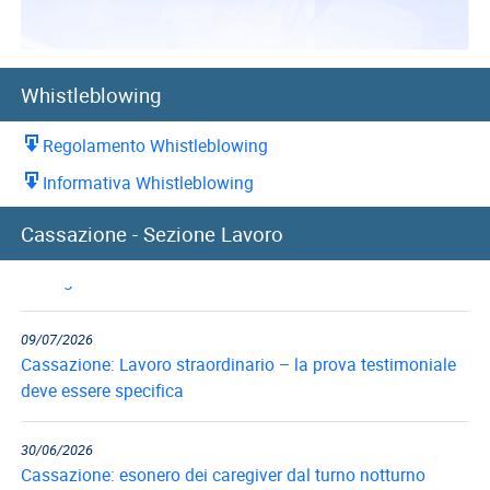
Whistleblowing
Regolamento Whistleblowing
Informativa Whistleblowing
10/07/2026
Cassazione - Sezione Lavoro
Cassazione: recupero indennità di preavviso in caso di
reintegra del...
09/07/2026
Cassazione: Lavoro straordinario – la prova testimoniale
deve essere specifica
30/06/2026
Cassazione: esonero dei caregiver dal turno notturno