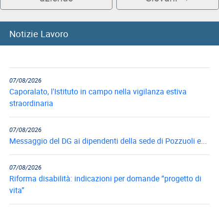
08/08/2026
Notizie Lavoro
8 agosto, Giornata nazionale sacrificio del lavoro italiano
nel mondo
07/08/2026
Caporalato, l'Istituto in campo nella vigilanza estiva
straordinaria
07/08/2026
Messaggio del DG ai dipendenti della sede di Pozzuoli e...
07/08/2026
Riforma disabilità: indicazioni per domande “progetto di
vita”
07/08/2026