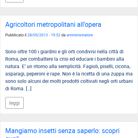
del
Lavoro
Ricerca
Agricoltori metropolitani all’opera
Iscritti
Pubblicato il
28/05/2013 - 19:52
da
amministratore
Modulistica
Norme
Sono oltre 100 i giardini e gli orti condivisi nella città di
e
Roma, per combattere la crisi ed educare i bambini alla
Regolamenti
natura. E’ un ritorno alla semplicità. Fagioli, piselli, cicoria,
asparagi, peperoni e rape. Non è la ricetta di una zuppa ma
ANCL
sono solo alcuni dei molti prodotti coltivati negli orti urbani
di Roma. […]
Direttivo
Ancl
leggi
ENPACL
Previdenza
Enpacl
Mangiamo insetti senza saperlo: scopri
A.S.G.C.D.L.