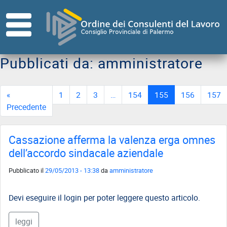
Skip to main content
HOME
ORDINE
Pubblicati da: amministratore
Direttivo
«
1
2
3
…
154
155
156
157
Consiglio
Precedente
di
Disciplina
Cassazione afferma la valenza erga omnes
Contatti
dell’accordo sindacale aziendale
Commissioni
Referenti
Pubblicato il
29/05/2013 - 13:38
da
amministratore
ISCRITTI
Devi eseguire il login per poter leggere questo articolo.
I
Consulenti
leggi