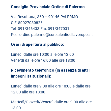
09/06/2026
Consiglio Provinciale Ordine di Palermo
Cassazione: responsabilità del committente privato
Via Resuttana, 360 – 90146 PALERMO
08/06/2026
C.F. 80027030826
Cassazione: legittimità del licenziamento con email
Tel. 091/346433 Fax 091/347031
Pec: ordine.palermo@consulentidellavoropec.it
03/06/2026
Orari di apertura al pubblico:
Cassazione: responsabilità limitata del direttore dei lavori
Lunedì dalle ore 10:00 alle ore 12.00
Venerdì dalle ore 16:00 alle ore 18:00
26/05/2026
Cassazione: rischi relativi alla informazione-formazione
Ricevimento telefonico (in assenza di altri
impegni istituzionali):
Lunedì dalle ore 9:00 alle ore 10:00 e dalle ore
12:00 alle ore 13:00
Martedì/Giovedì/Venerdì dalle ore 9:00 alle ore
13:00