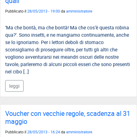
quali
Direttivo
Pubblicato il
28/05/2013 - 19:00
da
amministratore
A.S.G.C.D.L.
‘Ma che bontà, ma che bontà! Ma che cos’è questa robina
Documenti
qua?‘. Sono insetti, e ne mangiamo continuamente, anche
ASGCDL
se lo ignoriamo. Per i lettori deboli di stomaco
TIROCINANTI
sconsigliamo di proseguire oltre, per tutti gli altri che
vogliono avventurarsi nei meandri oscuri delle nostre
Tirocinanti
tavole, parleremo di alcuni piccoli esseri che sono presenti
Banca
nel cibo […]
Tirocinanti
leggi
Modulistica
Normativa
COMMISSIONE
Voucher con vecchie regole, scadenza al 31
DI
maggio
CERTIFICAZIONE
Pubblicato il
28/05/2013 - 16:24
da
amministratore