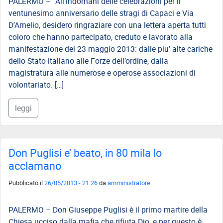
PALERMO – ”All’indomani delle celebrazioni per il
ventunesimo anniversario delle stragi di Capaci e Via
D’Amelio, desidero ringraziare con una lettera aperta tutti
coloro che hanno partecipato, creduto e lavorato alla
manifestazione del 23 maggio 2013: dalle piu’ alte cariche
dello Stato italiano alle Forze dell’ordine, dalla
magistratura alle numerose e operose associazioni di
volontariato. […]
leggi
Don Puglisi e’ beato, in 80 mila lo
acclamano
Pubblicato il
26/05/2013 - 21:26
da
amministratore
PALERMO – Don Giuseppe Puglisi è il primo martire della
Chiesa ucciso dalla mafia che rifiuta Dio, e per questo è