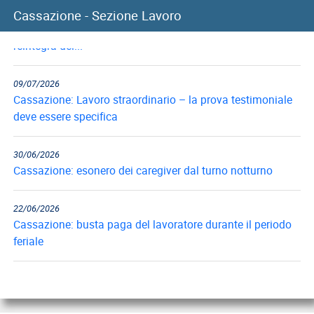
10/07/2026
Cassazione - Sezione Lavoro
Cassazione: recupero indennità di preavviso in caso di
reintegra del...
09/07/2026
Cassazione: Lavoro straordinario – la prova testimoniale
deve essere specifica
30/06/2026
Cassazione: esonero dei caregiver dal turno notturno
22/06/2026
Cassazione: busta paga del lavoratore durante il periodo
feriale
18/06/2026
Cassazione: gli obblighi di informazione e formazione