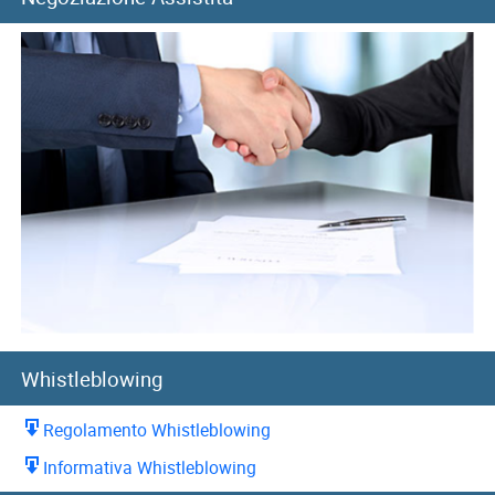
EVENTI
AREA
RISERVATA
Whistleblowing
Regolamento Whistleblowing
Informativa Whistleblowing