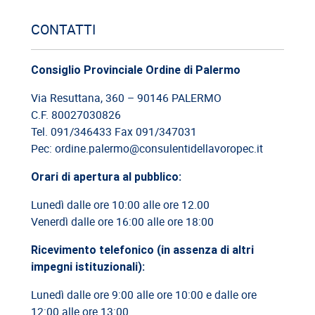
12/06/2026
CONTATTI
Cassazione: estorsione e insicurezza sul posto di lavoro
Consiglio Provinciale Ordine di Palermo
09/06/2026
Cassazione: responsabilità del committente privato
Via Resuttana, 360 – 90146 PALERMO
C.F. 80027030826
08/06/2026
Tel. 091/346433 Fax 091/347031
Cassazione: legittimità del licenziamento con email
Pec: ordine.palermo@consulentidellavoropec.it
Orari di apertura al pubblico:
03/06/2026
Cassazione: responsabilità limitata del direttore dei lavori
Lunedì dalle ore 10:00 alle ore 12.00
Venerdì dalle ore 16:00 alle ore 18:00
26/05/2026
Cassazione: rischi relativi alla informazione-formazione
Ricevimento telefonico (in assenza di altri
impegni istituzionali):
Lunedì dalle ore 9:00 alle ore 10:00 e dalle ore
12:00 alle ore 13:00