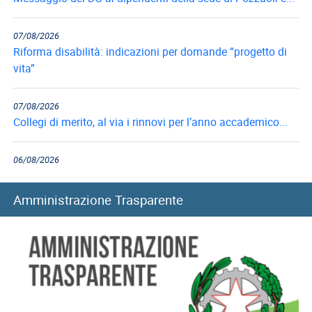
del
Lavoro
07/08/2026
Ricerca
Riforma disabilità: indicazioni per domande “progetto di
Iscritti
vita”
Modulistica
07/08/2026
Norme
Collegi di merito, al via i rinnovi per l’anno accademico...
e
Regolamenti
06/08/2026
Long Term Care e Home Care Premium: le graduatorie di...
ANCL
Amministrazione Trasparente
Direttivo
06/08/2026
Ancl
Mutui ipotecari: pubblicazione graduatorie di luglio 2026
ENPACL
05/08/2026
Previdenza
Filiale di Pozzuoli: chiusura temporanea a seguito di
Enpacl
eventi sismici
A.S.G.C.D.L.